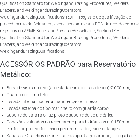
Qualification Standard for WeldingandBrazing Procedures, Welders,
Brazers, andWeldingandBrazingOperators:
WeldingandBrazingQualifications; RQP – Registro de qualificação de
procedimento de Soldagem, específico para cada EPS, de acordo com os
registros do ASME Boiler andPressureVesselCode, Section IX –
Qualification Standard for WeldingandBrazing Procedures, Welders,
Brazers, andWeldingandBrazingOperators:
WeldingandBrazingQualifications;
ACESSÓRIOS PADRÃO para Reservatório
Metálico:
Boca de visita no teto (articulada com porta cadeado) Ø 600mm;
Guarda corpo no teto;
Escada interna fixa para manutenção e limpeza;
Escada externa do tipo marinheiro com guarda corpo;
Suporte de para raio, luz piloto e suporte de boia elétrica;
Conexões soldadas no reservatório para hidráulicas até 150mm
conforme projeto fornecido pelo comprador, exceto flanges.
Sapatas e Ganchos de ancoragens tipo J aço carbono, polegada de