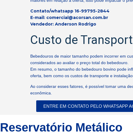
maiores em relação à oferta, isso pode impactar o preç
Contato/whatsapp 16-99795-2844
E-mail: comercial@acorsan.com.br
Vendedor: Anderson Rodrigo
Custo de Transport
Bebedouros de maior tamanho podem incorrer em custo
considerados ao avaliar o preço total do bebedouro.
Em resumo, o tamanho do bebedouro bovino pode infl
oferta, bem como os custos de transporte e instalação
Ao considerar esses fatores, é possível tomar uma d
econômica.
ENTRE EM CONTATO PELO WHATSAPP A
Reservatório Metálico