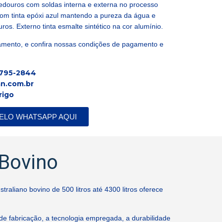
douros com soldas interna e externa no processo
com tinta epóxi azul mantendo a pureza da água e
os. Externo tinta esmalte sintético na cor alumínio.
amento, e confira nossas condições de pagamento e
9795-2844
an.com.br
rigo
ELO WHATSAPP AQUI
 Bovino
aliano bovino de 500 litros até 4300 litros oferece
 de fabricação, a tecnologia empregada, a durabilidade