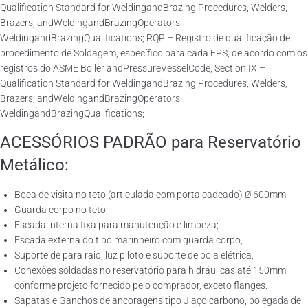
Qualification Standard for WeldingandBrazing Procedures, Welders,
Brazers, andWeldingandBrazingOperators:
WeldingandBrazingQualifications; RQP – Registro de qualificação de
procedimento de Soldagem, específico para cada EPS, de acordo com os
registros do ASME Boiler andPressureVesselCode, Section IX –
Qualification Standard for WeldingandBrazing Procedures, Welders,
Brazers, andWeldingandBrazingOperators:
WeldingandBrazingQualifications;
ACESSÓRIOS PADRÃO para Reservatório
Metálico:
Boca de visita no teto (articulada com porta cadeado) Ø 600mm;
Guarda corpo no teto;
Escada interna fixa para manutenção e limpeza;
Escada externa do tipo marinheiro com guarda corpo;
Suporte de para raio, luz piloto e suporte de boia elétrica;
Conexões soldadas no reservatório para hidráulicas até 150mm
conforme projeto fornecido pelo comprador, exceto flanges.
Sapatas e Ganchos de ancoragens tipo J aço carbono, polegada de