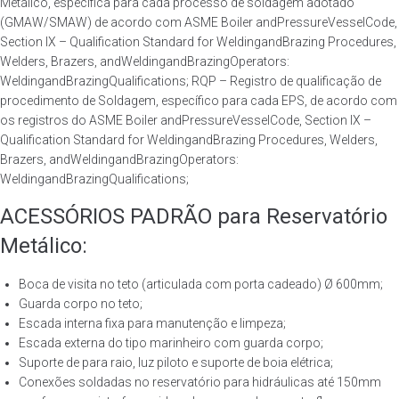
Metálico, específica para cada processo de soldagem adotado
(GMAW/SMAW) de acordo com ASME Boiler andPressureVesselCode,
Section IX – Qualification Standard for WeldingandBrazing Procedures,
Welders, Brazers, andWeldingandBrazingOperators:
WeldingandBrazingQualifications; RQP – Registro de qualificação de
procedimento de Soldagem, específico para cada EPS, de acordo com
os registros do ASME Boiler andPressureVesselCode, Section IX –
Qualification Standard for WeldingandBrazing Procedures, Welders,
Brazers, andWeldingandBrazingOperators:
WeldingandBrazingQualifications;
ACESSÓRIOS PADRÃO para Reservatório
Metálico:
Boca de visita no teto (articulada com porta cadeado) Ø 600mm;
Guarda corpo no teto;
Escada interna fixa para manutenção e limpeza;
Escada externa do tipo marinheiro com guarda corpo;
Suporte de para raio, luz piloto e suporte de boia elétrica;
Conexões soldadas no reservatório para hidráulicas até 150mm