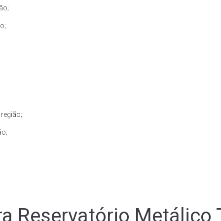
ão;
o;
região;
ão;
a Reservatório Metálico 