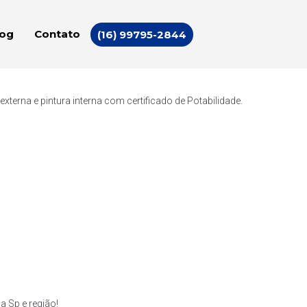
log
Contato
(16) 99795-2844
erna e pintura interna com certificado de Potabilidade.
 Sp e região!