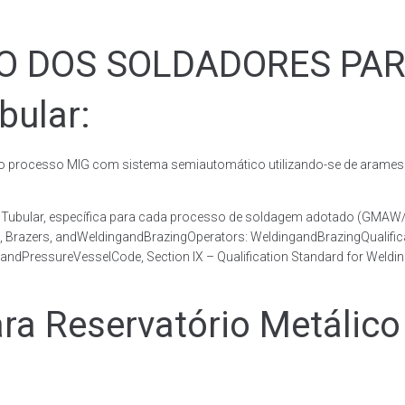
ÃO DOS SOLDADORES PA
bular:
rocesso MIG com sistema semiautomático utilizando-se de arames c
co Tubular, específica para cada processo de soldagem adotado (GM
s, Brazers, andWeldingandBrazingOperators: WeldingandBrazingQualific
andPressureVesselCode, Section IX – Qualification Standard for Weldi
 Reservatório Metálico 