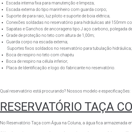
Escada interna fixa para manutenção e limpeza;
Escada externa do tipo marinheiro com guarda corpo;
Suporte de para raio, luz piloto e suporte de boia elétrica;
Conexões soldadas no reservatório para hidráulicas até 150mm con
Sapatas e Ganchos de ancoragens tipo J aço carbono, polegada de 
Grade de proteção no teto com altura de 1,00m;
Guarda corpo na escada externa;
·Suportes fixos soldados no reservatório para tubulação hidráulica;
Boca de respiro no teto com chapéu
Boca de respiro na célula inferior;
Placa de Identificação e logo do fabricante no reservatório.
Qual reservatório está procurando? Nossos modelo e especificações:
RESERVATÓRIO TAÇA C
No Reservatório Taça com Água na Coluna, a água fica armazenada em tod