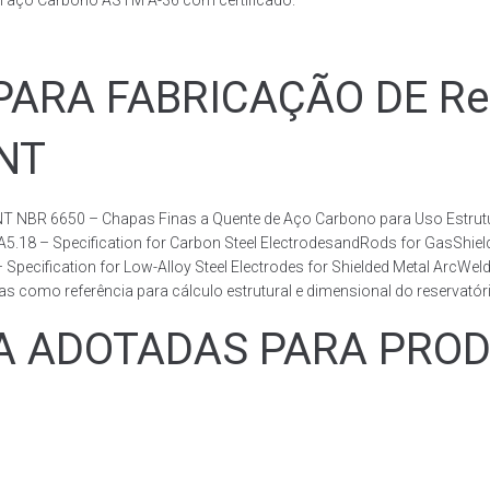
m aço Carbono ASTM A-36 com certificado.
RA FABRICAÇÃO DE Rese
BNT
T NBR 6650 – Chapas Finas a Quente de Aço Carbono para Uso Estrutur
 A5.18 – Specification for Carbon Steel ElectrodesandRods for GasShie
fication for Low-Alloy Steel Electrodes for Shielded Metal ArcWelding
como referência para cálculo estrutural e dimensional do reservatóri
ADOTADAS PARA PRODUZ