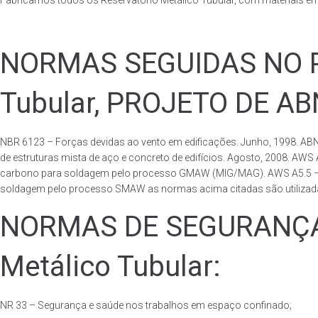
Fabricamos todos os Reservatório Metálico Tubular, com materiais e
NORMAS SEGUIDAS NO PA
Tubular, PROJETO DE A
NBR 6123 – Forças devidas ao vento em edificações. Junho, 1998. ABN
de estruturas mista de aço e concreto de edifícios. Agosto, 2008. AWS
carbono para soldagem pelo processo GMAW (MIG/MAG). AWS A5.5 – Speci
soldagem pelo processo SMAW as normas acima citadas são utilizadas 
NORMAS DE SEGURANÇA 
Metálico Tubular:
NR 33 – Segurança e saúde nos trabalhos em espaço confinado;