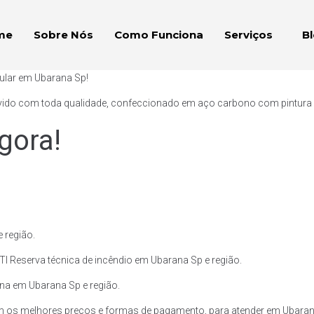
me
Sobre Nós
Como Funciona
Serviços
B
bular em Ubarana Sp!
vido com toda qualidade, confeccionado em aço carbono com pintura ext
gora!
 região.
TI Reserva técnica de incêndio em Ubarana Sp e região.
lina em Ubarana Sp e região.
m os melhores preços e formas de pagamento, para atender em Ubarana