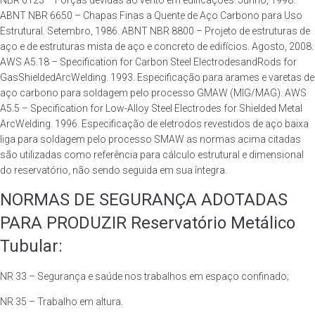
NBR 6123 – Forças devidas ao vento em edificações. Junho, 1998.
ABNT NBR 6650 – Chapas Finas a Quente de Aço Carbono para Uso
Estrutural. Setembro, 1986. ABNT NBR 8800 – Projeto de estruturas de
aço e de estruturas mista de aço e concreto de edifícios. Agosto, 2008.
AWS A5.18 – Specification for Carbon Steel ElectrodesandRods for
GasShieldedArcWelding. 1993. Especificação para arames e varetas de
aço carbono para soldagem pelo processo GMAW (MIG/MAG). AWS
A5.5 – Specification for Low-Alloy Steel Electrodes for Shielded Metal
ArcWelding. 1996. Especificação de eletrodos revestidos de aço baixa
liga para soldagem pelo processo SMAW as normas acima citadas
são utilizadas como referência para cálculo estrutural e dimensional
do reservatório, não sendo seguida em sua íntegra.
NORMAS DE SEGURANÇA ADOTADAS
PARA PRODUZIR Reservatório Metálico
Tubular:
NR 33 – Segurança e saúde nos trabalhos em espaço confinado;
NR 35 – Trabalho em altura.