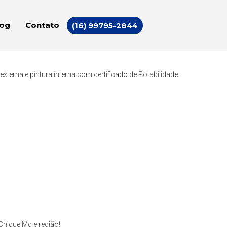
log
Contato
(16) 99795-2844
erna e pintura interna com certificado de Potabilidade.
hique Mg e região!