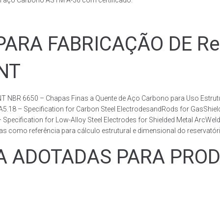
m aço Carbono ASTM A-36 com certificado.
RA FABRICAÇÃO DE Rese
BNT
T NBR 6650 – Chapas Finas a Quente de Aço Carbono para Uso Estrutur
 A5.18 – Specification for Carbon Steel ElectrodesandRods for GasShie
fication for Low-Alloy Steel Electrodes for Shielded Metal ArcWelding
como referência para cálculo estrutural e dimensional do reservatóri
ADOTADAS PARA PRODUZ