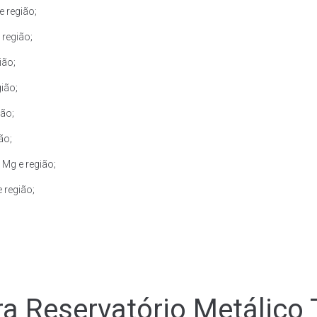
 região;
região;
ião;
ião;
ião;
ão;
Mg e região;
 região;
a Reservatório Metálico 