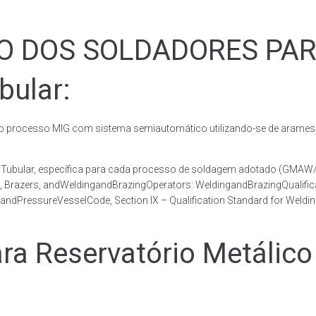
ÃO DOS SOLDADORES PA
bular:
rocesso MIG com sistema semiautomático utilizando-se de arames c
co Tubular, específica para cada processo de soldagem adotado (GM
s, Brazers, andWeldingandBrazingOperators: WeldingandBrazingQualific
andPressureVesselCode, Section IX – Qualification Standard for Weldi
 Reservatório Metálico 