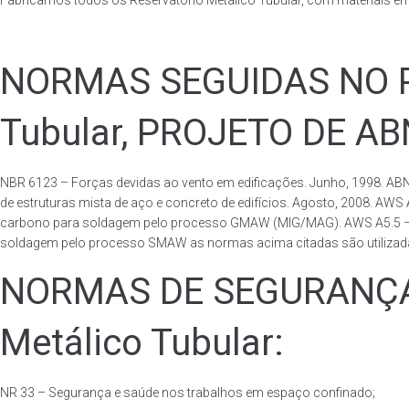
Fabricamos todos os Reservatório Metálico Tubular, com materiais e
NORMAS SEGUIDAS NO PA
Tubular, PROJETO DE A
NBR 6123 – Forças devidas ao vento em edificações. Junho, 1998. ABN
de estruturas mista de aço e concreto de edifícios. Agosto, 2008. AWS
carbono para soldagem pelo processo GMAW (MIG/MAG). AWS A5.5 – Speci
soldagem pelo processo SMAW as normas acima citadas são utilizadas 
NORMAS DE SEGURANÇA 
Metálico Tubular:
NR 33 – Segurança e saúde nos trabalhos em espaço confinado;