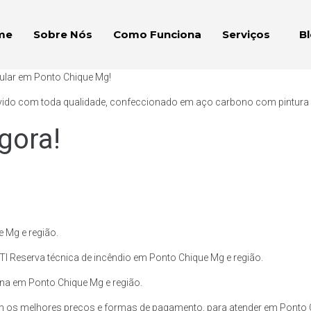
me
Sobre Nós
Como Funciona
Serviços
B
bular em Ponto Chique Mg!
vido com toda qualidade, confeccionado em aço carbono com pintura ext
gora!
 Mg e região.
TI Reserva técnica de incêndio em Ponto Chique Mg e região.
lina em Ponto Chique Mg e região.
m os melhores preços e formas de pagamento, para atender em Ponto C