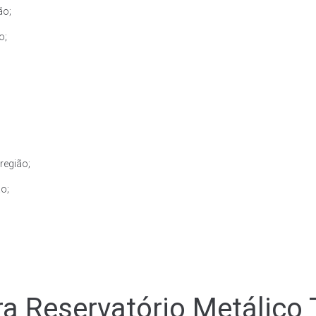
ão;
o;
região;
ão;
a Reservatório Metálico 