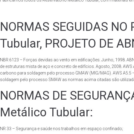
Fabricamos todos os Reservatório Metálico Tubular, com materiais e
NORMAS SEGUIDAS NO PA
Tubular, PROJETO DE A
NBR 6123 – Forças devidas ao vento em edificações. Junho, 1998. ABN
de estruturas mista de aço e concreto de edifícios. Agosto, 2008. AWS
carbono para soldagem pelo processo GMAW (MIG/MAG). AWS A5.5 – Speci
soldagem pelo processo SMAW as normas acima citadas são utilizadas 
NORMAS DE SEGURANÇA 
Metálico Tubular:
NR 33 – Segurança e saúde nos trabalhos em espaço confinado;