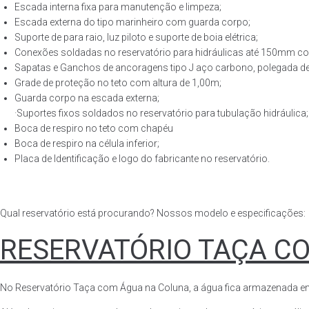
Escada interna fixa para manutenção e limpeza;
Escada externa do tipo marinheiro com guarda corpo;
Suporte de para raio, luz piloto e suporte de boia elétrica;
Conexões soldadas no reservatório para hidráulicas até 150mm con
Sapatas e Ganchos de ancoragens tipo J aço carbono, polegada de 
Grade de proteção no teto com altura de 1,00m;
Guarda corpo na escada externa;
·Suportes fixos soldados no reservatório para tubulação hidráulica;
Boca de respiro no teto com chapéu
Boca de respiro na célula inferior;
Placa de Identificação e logo do fabricante no reservatório.
Qual reservatório está procurando? Nossos modelo e especificações:
RESERVATÓRIO TAÇA C
No Reservatório Taça com Água na Coluna, a água fica armazenada em tod