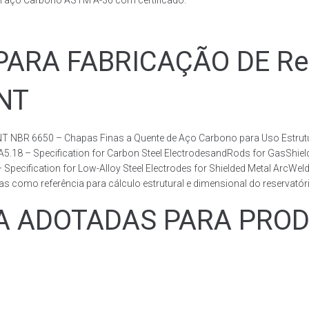
m aço Carbono ASTM A-36 com certificado.
RA FABRICAÇÃO DE Rese
BNT
T NBR 6650 – Chapas Finas a Quente de Aço Carbono para Uso Estrutur
 A5.18 – Specification for Carbon Steel ElectrodesandRods for GasShie
fication for Low-Alloy Steel Electrodes for Shielded Metal ArcWelding
como referência para cálculo estrutural e dimensional do reservatóri
ADOTADAS PARA PRODUZ