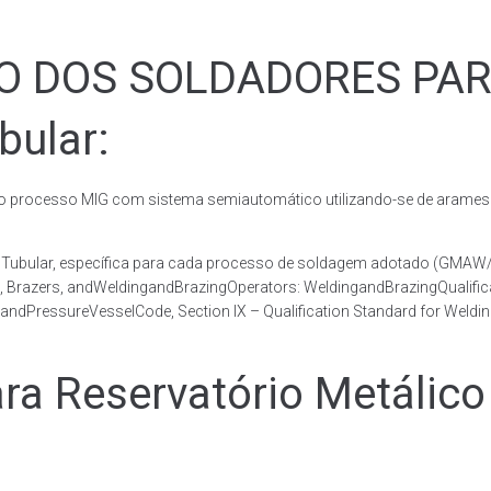
ÃO DOS SOLDADORES PA
bular:
rocesso MIG com sistema semiautomático utilizando-se de arames c
co Tubular, específica para cada processo de soldagem adotado (GM
s, Brazers, andWeldingandBrazingOperators: WeldingandBrazingQualific
andPressureVesselCode, Section IX – Qualification Standard for Weldi
 Reservatório Metálico 