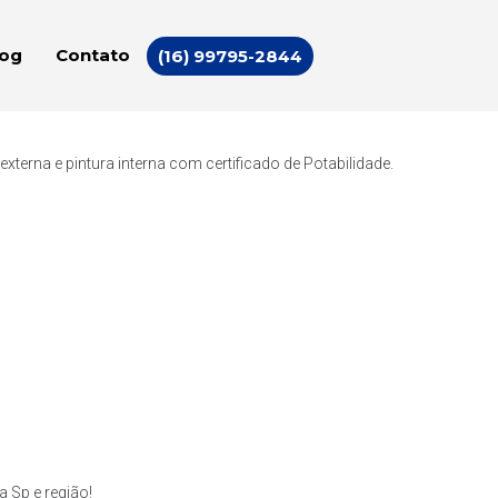
log
Contato
(16) 99795-2844
erna e pintura interna com certificado de Potabilidade.
 Sp e região!