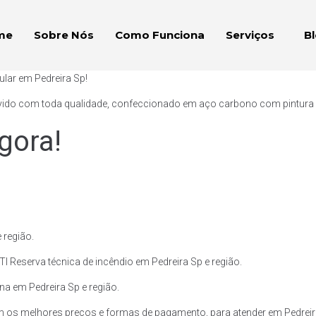
me
Sobre Nós
Como Funciona
Serviços
B
ular em Pedreira Sp!
vido com toda qualidade, confeccionado em aço carbono com pintura ext
gora!
 região.
I Reserva técnica de incêndio em Pedreira Sp e região.
ina em Pedreira Sp e região.
 os melhores preços e formas de pagamento, para atender em Pedreira