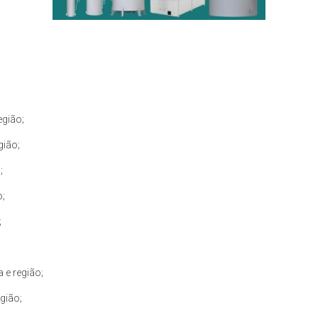
egião;
gião;
;
o;
;
 e região;
gião;