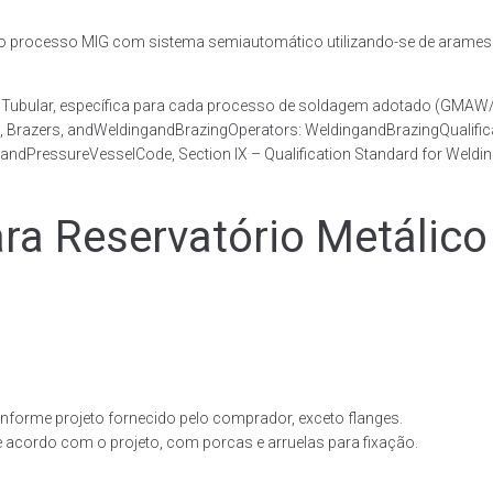
rocesso MIG com sistema semiautomático utilizando-se de arames c
co Tubular, específica para cada processo de soldagem adotado (GM
s, Brazers, andWeldingandBrazingOperators: WeldingandBrazingQualific
andPressureVesselCode, Section IX – Qualification Standard for Weldi
 Reservatório Metálico 
forme projeto fornecido pelo comprador, exceto flanges.
acordo com o projeto, com porcas e arruelas para fixação.