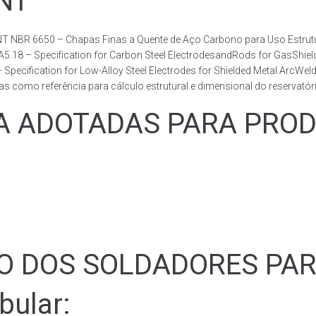
BNT
T NBR 6650 – Chapas Finas a Quente de Aço Carbono para Uso Estrutur
 A5.18 – Specification for Carbon Steel ElectrodesandRods for GasShie
fication for Low-Alloy Steel Electrodes for Shielded Metal ArcWelding
como referência para cálculo estrutural e dimensional do reservatóri
ADOTADAS PARA PRODUZ
ÃO DOS SOLDADORES PA
bular: