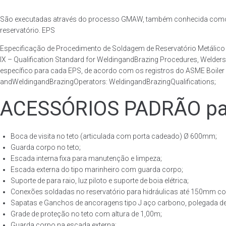
São executadas através do processo GMAW, também conhecida como p
reservatório. EPS
Especificação de Procedimento de Soldagem de Reservatório Metáli
IX – Qualification Standard for WeldingandBrazing Procedures, Welder
específico para cada EPS, de acordo com os registros do ASME Boiler 
andWeldingandBrazingOperators: WeldingandBrazingQualifications;
ACESSÓRIOS PADRÃO para
Boca de visita no teto (articulada com porta cadeado) Ø 600mm;
Guarda corpo no teto;
Escada interna fixa para manutenção e limpeza;
Escada externa do tipo marinheiro com guarda corpo;
Suporte de para raio, luz piloto e suporte de boia elétrica;
Conexões soldadas no reservatório para hidráulicas até 150mm con
Sapatas e Ganchos de ancoragens tipo J aço carbono, polegada de 
Grade de proteção no teto com altura de 1,00m;
Guarda corpo na escada externa;