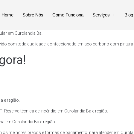
Home
Sobre Nós
Como Funciona
Serviços
Blog
ular em Ourolandia Ba!
vido com toda qualidade, confeccionado em aço carbono com pintura ext
gora!
a e região.
I Reserva técnica de incêndio em Ourolandia Ba e região.
ina em Ourolandia Ba e região.
m os melhores preços e formas de pagamento, para atender em Ourolan