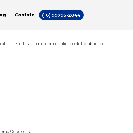
log
Contato
(16) 99795-2844
erna e pintura interna com certificado de Potabilidade.
Roma Go e região!