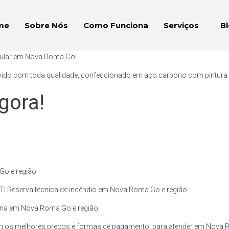
me
Sobre Nós
Como Funciona
Serviços
B
ubular em Nova Roma Go!
vido com toda qualidade, confeccionado em aço carbono com pintura ext
gora!
o e região.
RTI Reserva técnica de incêndio em Nova Roma Go e região.
olina em Nova Roma Go e região.
om os melhores preços e formas de pagamento, para atender em Nova 