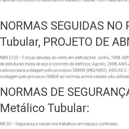
Fabricamos todos os Reservatório Metálico Tubular, com materiais e
NORMAS SEGUIDAS NO PA
Tubular, PROJETO DE A
NBR 6123 – Forças devidas ao vento em edificações. Junho, 1998. ABN
de estruturas mista de aço e concreto de edifícios. Agosto, 2008. AWS
carbono para soldagem pelo processo GMAW (MIG/MAG). AWS A5.5 – Speci
soldagem pelo processo SMAW as normas acima citadas são utilizadas 
NORMAS DE SEGURANÇA 
Metálico Tubular:
NR 33 – Segurança e saúde nos trabalhos em espaço confinado;