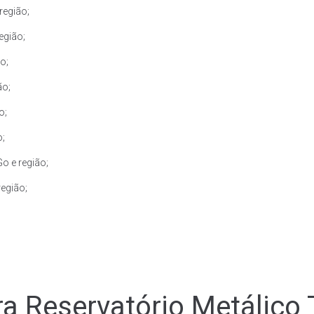
região;
egião;
o;
ão;
o;
o;
o e região;
egião;
a Reservatório Metálico 