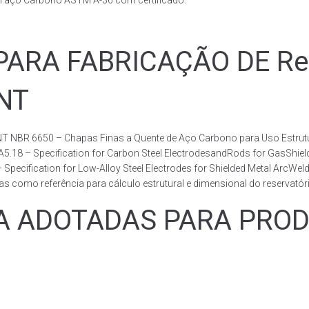
m aço Carbono ASTM A-36 com certificado.
RA FABRICAÇÃO DE Rese
BNT
T NBR 6650 – Chapas Finas a Quente de Aço Carbono para Uso Estrutur
 A5.18 – Specification for Carbon Steel ElectrodesandRods for GasShie
fication for Low-Alloy Steel Electrodes for Shielded Metal ArcWelding
como referência para cálculo estrutural e dimensional do reservatóri
ADOTADAS PARA PRODUZ