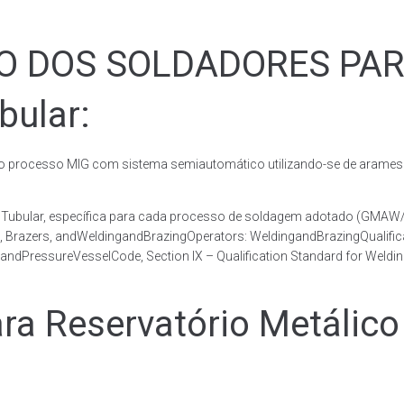
ÃO DOS SOLDADORES PA
bular:
rocesso MIG com sistema semiautomático utilizando-se de arames c
co Tubular, específica para cada processo de soldagem adotado (GM
s, Brazers, andWeldingandBrazingOperators: WeldingandBrazingQualific
andPressureVesselCode, Section IX – Qualification Standard for Weldi
 Reservatório Metálico 