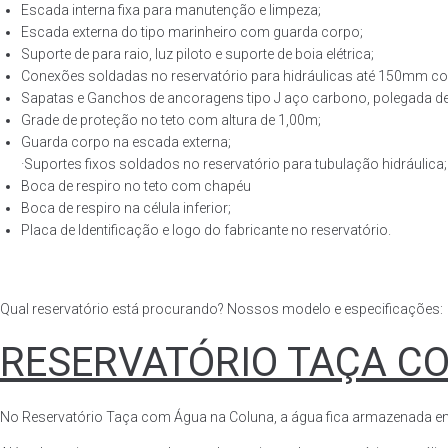
Escada interna fixa para manutenção e limpeza;
Escada externa do tipo marinheiro com guarda corpo;
Suporte de para raio, luz piloto e suporte de boia elétrica;
Conexões soldadas no reservatório para hidráulicas até 150mm con
Sapatas e Ganchos de ancoragens tipo J aço carbono, polegada de 
Grade de proteção no teto com altura de 1,00m;
Guarda corpo na escada externa;
·Suportes fixos soldados no reservatório para tubulação hidráulica;
Boca de respiro no teto com chapéu
Boca de respiro na célula inferior;
Placa de Identificação e logo do fabricante no reservatório.
Qual reservatório está procurando? Nossos modelo e especificações:
RESERVATÓRIO TAÇA C
No Reservatório Taça com Água na Coluna, a água fica armazenada em tod