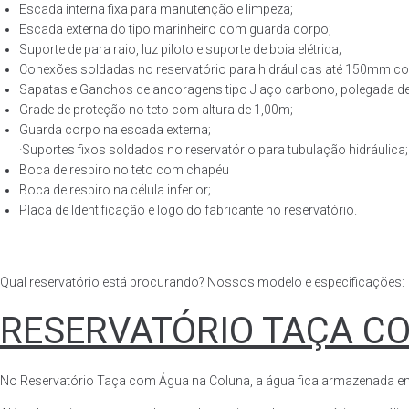
Escada interna fixa para manutenção e limpeza;
Escada externa do tipo marinheiro com guarda corpo;
Suporte de para raio, luz piloto e suporte de boia elétrica;
Conexões soldadas no reservatório para hidráulicas até 150mm con
Sapatas e Ganchos de ancoragens tipo J aço carbono, polegada de 
Grade de proteção no teto com altura de 1,00m;
Guarda corpo na escada externa;
·Suportes fixos soldados no reservatório para tubulação hidráulica;
Boca de respiro no teto com chapéu
Boca de respiro na célula inferior;
Placa de Identificação e logo do fabricante no reservatório.
Qual reservatório está procurando? Nossos modelo e especificações:
RESERVATÓRIO TAÇA C
No Reservatório Taça com Água na Coluna, a água fica armazenada em tod