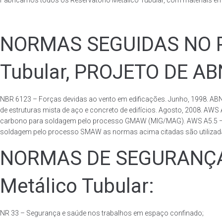
Fabricamos todos os Reservatório Metálico Tubular, com materiais e
NORMAS SEGUIDAS NO PA
Tubular, PROJETO DE A
NBR 6123 – Forças devidas ao vento em edificações. Junho, 1998. ABN
de estruturas mista de aço e concreto de edifícios. Agosto, 2008. AWS
carbono para soldagem pelo processo GMAW (MIG/MAG). AWS A5.5 – Speci
soldagem pelo processo SMAW as normas acima citadas são utilizadas 
NORMAS DE SEGURANÇA 
Metálico Tubular:
NR 33 – Segurança e saúde nos trabalhos em espaço confinado;