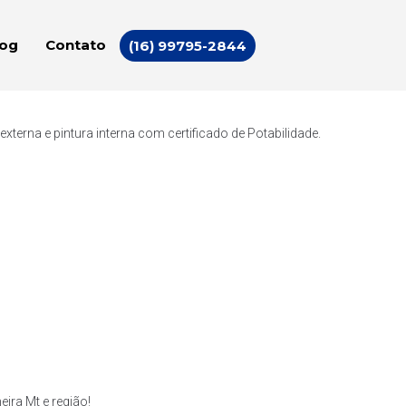
log
Contato
(16) 99795-2844
erna e pintura interna com certificado de Potabilidade.
ra Mt e região!