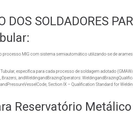
ÃO DOS SOLDADORES PA
bular:
rocesso MIG com sistema semiautomático utilizando-se de arames c
co Tubular, específica para cada processo de soldagem adotado (GM
s, Brazers, andWeldingandBrazingOperators: WeldingandBrazingQualific
andPressureVesselCode, Section IX – Qualification Standard for Weldi
 Reservatório Metálico 