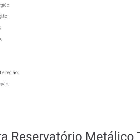
egião;
gião;
;
;
;
 e região;
gião;
a Reservatório Metálico 