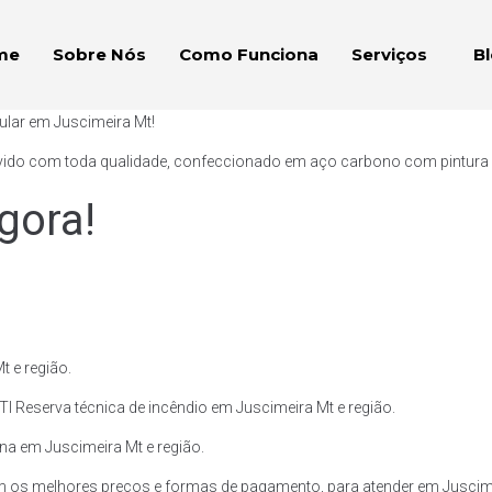
me
Sobre Nós
Como Funciona
Serviços
B
ular em Juscimeira Mt!
vido com toda qualidade, confeccionado em aço carbono com pintura ext
gora!
 e região.
I Reserva técnica de incêndio em Juscimeira Mt e região.
ina em Juscimeira Mt e região.
 os melhores preços e formas de pagamento, para atender em Juscimei