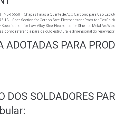
BNT
T NBR 6650 – Chapas Finas a Quente de Aço Carbono para Uso Estrutur
 A5.18 – Specification for Carbon Steel ElectrodesandRods for GasShie
fication for Low-Alloy Steel Electrodes for Shielded Metal ArcWelding
como referência para cálculo estrutural e dimensional do reservatóri
ADOTADAS PARA PRODUZ
ÃO DOS SOLDADORES PA
bular: