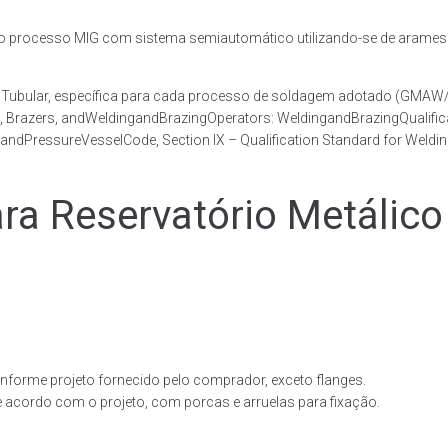
rocesso MIG com sistema semiautomático utilizando-se de arames c
co Tubular, específica para cada processo de soldagem adotado (GM
s, Brazers, andWeldingandBrazingOperators: WeldingandBrazingQualific
andPressureVesselCode, Section IX – Qualification Standard for Weldi
 Reservatório Metálico 
forme projeto fornecido pelo comprador, exceto flanges.
acordo com o projeto, com porcas e arruelas para fixação.