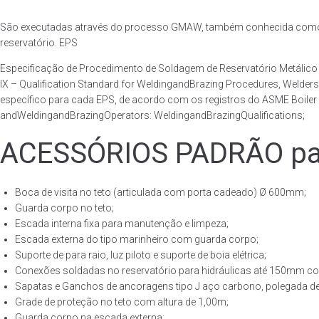
São executadas através do processo GMAW, também conhecida como p
reservatório. EPS
Especificação de Procedimento de Soldagem de Reservatório Metáli
IX – Qualification Standard for WeldingandBrazing Procedures, Welder
específico para cada EPS, de acordo com os registros do ASME Boiler 
andWeldingandBrazingOperators: WeldingandBrazingQualifications;
ACESSÓRIOS PADRÃO para
Boca de visita no teto (articulada com porta cadeado) Ø 600mm;
Guarda corpo no teto;
Escada interna fixa para manutenção e limpeza;
Escada externa do tipo marinheiro com guarda corpo;
Suporte de para raio, luz piloto e suporte de boia elétrica;
Conexões soldadas no reservatório para hidráulicas até 150mm con
Sapatas e Ganchos de ancoragens tipo J aço carbono, polegada de 
Grade de proteção no teto com altura de 1,00m;
Guarda corpo na escada externa;