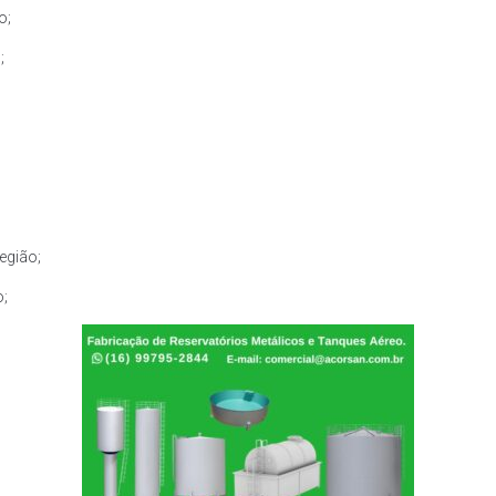
o;
;
egião;
o;