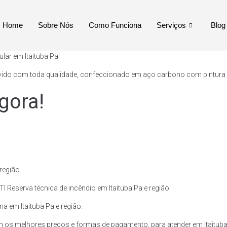
Home
Sobre Nós
Como Funciona
Serviços
Blog
lar em Itaituba Pa!
vido com toda qualidade, confeccionado em aço carbono com pintura ext
gora!
região.
 Reserva técnica de incêndio em Itaituba Pa e região.
na em Itaituba Pa e região.
 os melhores preços e formas de pagamento, para atender em Itaituba 