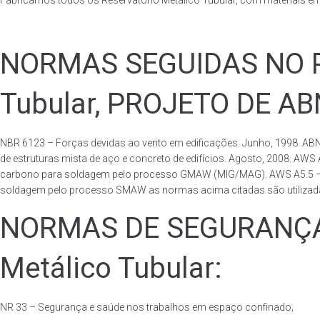
Fabricamos todos os Reservatório Metálico Tubular, com materiais e
NORMAS SEGUIDAS NO PA
Tubular, PROJETO DE A
NBR 6123 – Forças devidas ao vento em edificações. Junho, 1998. ABN
de estruturas mista de aço e concreto de edifícios. Agosto, 2008. AWS
carbono para soldagem pelo processo GMAW (MIG/MAG). AWS A5.5 – Speci
soldagem pelo processo SMAW as normas acima citadas são utilizadas 
NORMAS DE SEGURANÇA 
Metálico Tubular:
NR 33 – Segurança e saúde nos trabalhos em espaço confinado;