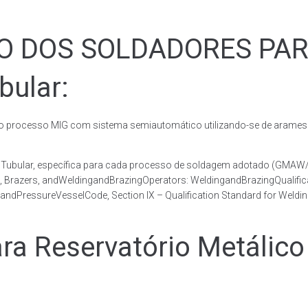
ÃO DOS SOLDADORES PA
bular:
rocesso MIG com sistema semiautomático utilizando-se de arames c
co Tubular, específica para cada processo de soldagem adotado (GM
s, Brazers, andWeldingandBrazingOperators: WeldingandBrazingQualific
andPressureVesselCode, Section IX – Qualification Standard for Weldi
 Reservatório Metálico 