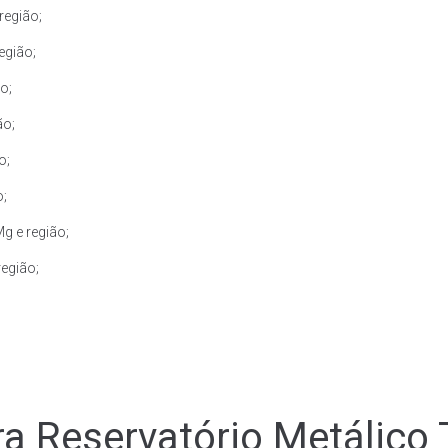
região;
egião;
o;
ão;
o;
o;
g e região;
região;
a Reservatório Metálico 