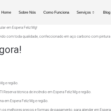
Home
Sobre Nós
Como Funciona
Serviços
Blog
ular em Espera Feliz Mg!
vido com toda qualidade, confeccionado em aço carbono com pintura ext
gora!
Mg e região.
I Reserva técnica de incêndio em Espera Feliz Mg e região.
ina em Espera Feliz Mg e região.
 os melhores preços e formas de pagamento, para atender em Espera F