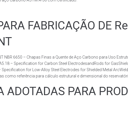
m aço Carbono ASTM A-36 com certificado.
RA FABRICAÇÃO DE Rese
BNT
T NBR 6650 – Chapas Finas a Quente de Aço Carbono para Uso Estrutur
 A5.18 – Specification for Carbon Steel ElectrodesandRods for GasShie
fication for Low-Alloy Steel Electrodes for Shielded Metal ArcWelding
como referência para cálculo estrutural e dimensional do reservatóri
ADOTADAS PARA PRODUZ