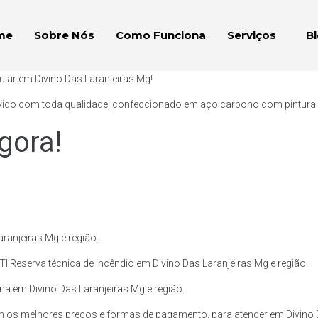
me
Sobre Nós
Como Funciona
Serviços
B
ular em Divino Das Laranjeiras Mg!
vido com toda qualidade, confeccionado em aço carbono com pintura ext
gora!
ranjeiras Mg e região.
I Reserva técnica de incêndio em Divino Das Laranjeiras Mg e região.
ina em Divino Das Laranjeiras Mg e região.
 os melhores preços e formas de pagamento, para atender em Divino D