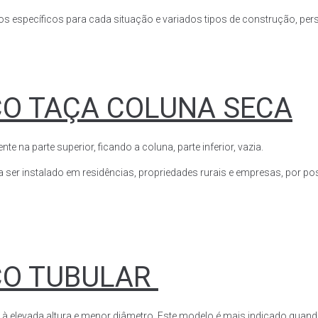
s específicos para cada situação e variados tipos de construção, perso
CO TAÇA COLUNA SECA
a parte superior, ficando a coluna, parte inferior, vazia.
ser instalado em residências, propriedades rurais e empresas, por poss
CO TUBULAR
 à elevada altura e menor diâmetro. Este modelo é mais indicado quand