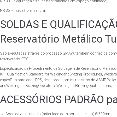
NR 33 – Segurança e saúde nos trabalhos em espaço confinado;
NR 35 – Trabalho em altura.
SOLDAS E QUALIFICAÇ
Reservatório Metálico Tu
São executadas através do processo GMAW, também conhecida como p
reservatório. EPS
Especificação de Procedimento de Soldagem de Reservatório Metáli
IX – Qualification Standard for WeldingandBrazing Procedures, Welder
específico para cada EPS, de acordo com os registros do ASME Boiler 
andWeldingandBrazingOperators: WeldingandBrazingQualifications;
ACESSÓRIOS PADRÃO para
Boca de visita no teto (articulada com porta cadeado) Ø 600mm;