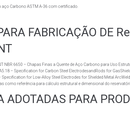
m aço Carbono ASTM A-36 com certificado.
RA FABRICAÇÃO DE Rese
BNT
T NBR 6650 – Chapas Finas a Quente de Aço Carbono para Uso Estrutur
 A5.18 – Specification for Carbon Steel ElectrodesandRods for GasShie
fication for Low-Alloy Steel Electrodes for Shielded Metal ArcWelding
como referência para cálculo estrutural e dimensional do reservatóri
ADOTADAS PARA PRODUZ