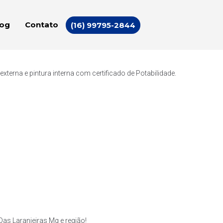
log
Contato
(16) 99795-2844
erna e pintura interna com certificado de Potabilidade.
as Laranjeiras Mg e região!