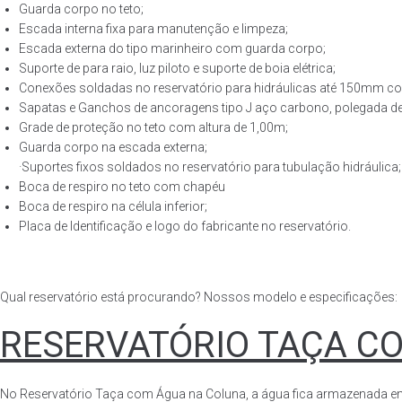
Guarda corpo no teto;
Escada interna fixa para manutenção e limpeza;
Escada externa do tipo marinheiro com guarda corpo;
Suporte de para raio, luz piloto e suporte de boia elétrica;
Conexões soldadas no reservatório para hidráulicas até 150mm con
Sapatas e Ganchos de ancoragens tipo J aço carbono, polegada de 
Grade de proteção no teto com altura de 1,00m;
Guarda corpo na escada externa;
·Suportes fixos soldados no reservatório para tubulação hidráulica;
Boca de respiro no teto com chapéu
Boca de respiro na célula inferior;
Placa de Identificação e logo do fabricante no reservatório.
Qual reservatório está procurando? Nossos modelo e especificações:
RESERVATÓRIO TAÇA C
No Reservatório Taça com Água na Coluna, a água fica armazenada em tod