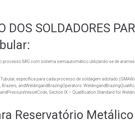
ÃO DOS SOLDADORES PA
bular:
rocesso MIG com sistema semiautomático utilizando-se de arames c
co Tubular, específica para cada processo de soldagem adotado (GM
s, Brazers, andWeldingandBrazingOperators: WeldingandBrazingQualific
andPressureVesselCode, Section IX – Qualification Standard for Weldi
 Reservatório Metálico 