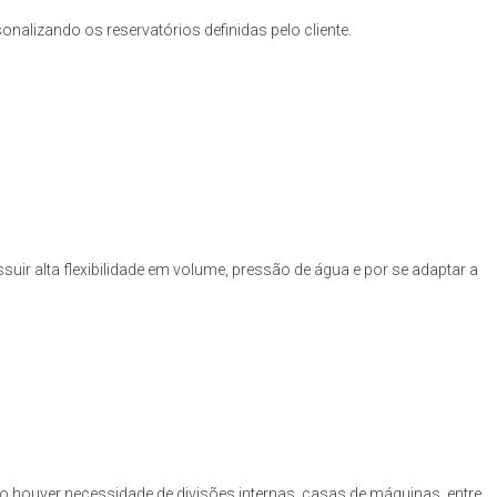
nalizando os reservatórios definidas pelo cliente.
uir alta flexibilidade em volume, pressão de água e por se adaptar a
o houver necessidade de divisões internas, casas de máquinas, entre