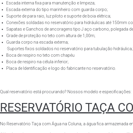
Escada interna fixa para manutenção e limpeza;
Escada externa do tipo marinheiro com guarda corpo;
Suporte de para raio, luz piloto e suporte de boia elétrica;
Conexões soldadas no reservatório para hidráulicas até 150mm con
Sapatas e Ganchos de ancoragens tipo J aço carbono, polegada de 
Grade de proteção no teto com altura de 1,00m;
Guarda corpo na escada externa;
·Suportes fixos soldados no reservatório para tubulação hidráulica;
Boca de respiro no teto com chapéu
Boca de respiro na célula inferior;
Placa de Identificação e logo do fabricante no reservatório.
Qual reservatório está procurando? Nossos modelo e especificações:
RESERVATÓRIO TAÇA C
No Reservatório Taça com Água na Coluna, a água fica armazenada em tod