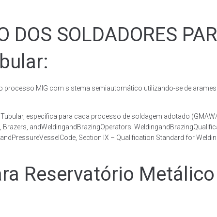
ÃO DOS SOLDADORES PA
bular:
rocesso MIG com sistema semiautomático utilizando-se de arames c
co Tubular, específica para cada processo de soldagem adotado (GM
s, Brazers, andWeldingandBrazingOperators: WeldingandBrazingQualific
andPressureVesselCode, Section IX – Qualification Standard for Weldi
 Reservatório Metálico 