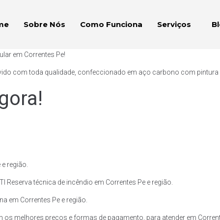
me
Sobre Nós
Como Funciona
Serviços
B
ular em Correntes Pe!
vido com toda qualidade, confeccionado em aço carbono com pintura ext
gora!
e região.
I Reserva técnica de incêndio em Correntes Pe e região.
ina em Correntes Pe e região.
 os melhores preços e formas de pagamento, para atender em Corrente