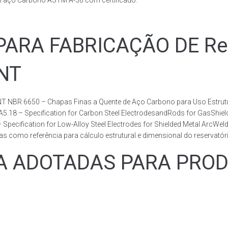
m aço Carbono ASTM A-36 com certificado.
RA FABRICAÇÃO DE Rese
BNT
T NBR 6650 – Chapas Finas a Quente de Aço Carbono para Uso Estrutur
 A5.18 – Specification for Carbon Steel ElectrodesandRods for GasShie
fication for Low-Alloy Steel Electrodes for Shielded Metal ArcWelding
como referência para cálculo estrutural e dimensional do reservatóri
ADOTADAS PARA PRODUZ