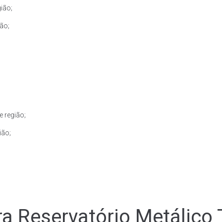
ião;
ão;
e região;
ião;
a Reservatório Metálico 