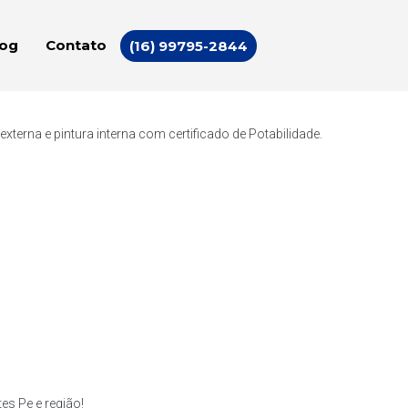
log
Contato
(16) 99795-2844
erna e pintura interna com certificado de Potabilidade.
s Pe e região!