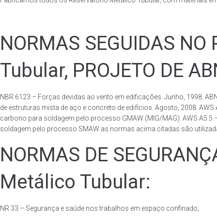
Fabricamos todos os Reservatório Metálico Tubular, com materiais e
NORMAS SEGUIDAS NO PA
Tubular, PROJETO DE A
NBR 6123 – Forças devidas ao vento em edificações. Junho, 1998. ABN
de estruturas mista de aço e concreto de edifícios. Agosto, 2008. AWS
carbono para soldagem pelo processo GMAW (MIG/MAG). AWS A5.5 – Speci
soldagem pelo processo SMAW as normas acima citadas são utilizadas 
NORMAS DE SEGURANÇA 
Metálico Tubular:
NR 33 – Segurança e saúde nos trabalhos em espaço confinado;