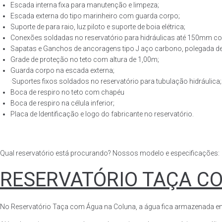
Escada interna fixa para manutenção e limpeza;
Escada externa do tipo marinheiro com guarda corpo;
Suporte de para raio, luz piloto e suporte de boia elétrica;
Conexões soldadas no reservatório para hidráulicas até 150mm con
Sapatas e Ganchos de ancoragens tipo J aço carbono, polegada de 
Grade de proteção no teto com altura de 1,00m;
Guarda corpo na escada externa;
·Suportes fixos soldados no reservatório para tubulação hidráulica;
Boca de respiro no teto com chapéu
Boca de respiro na célula inferior;
Placa de Identificação e logo do fabricante no reservatório.
Qual reservatório está procurando? Nossos modelo e especificações:
RESERVATÓRIO TAÇA C
No Reservatório Taça com Água na Coluna, a água fica armazenada em tod