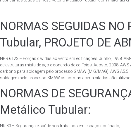
Fabricamos todos os Reservatório Metálico Tubular, com materiais e
NORMAS SEGUIDAS NO PA
Tubular, PROJETO DE A
NBR 6123 – Forças devidas ao vento em edificações. Junho, 1998. ABN
de estruturas mista de aço e concreto de edifícios. Agosto, 2008. AWS
carbono para soldagem pelo processo GMAW (MIG/MAG). AWS A5.5 – Speci
soldagem pelo processo SMAW as normas acima citadas são utilizadas 
NORMAS DE SEGURANÇA 
Metálico Tubular:
NR 33 – Segurança e saúde nos trabalhos em espaço confinado;