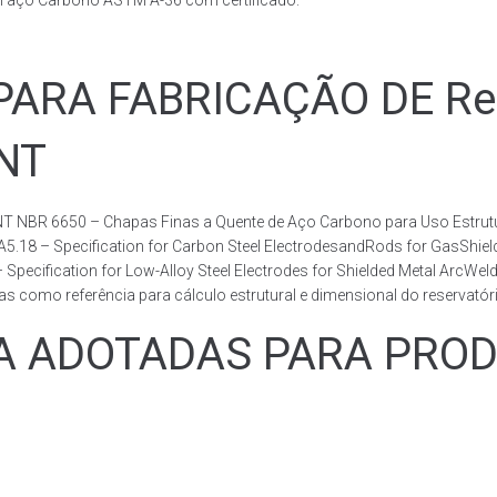
m aço Carbono ASTM A-36 com certificado.
RA FABRICAÇÃO DE Rese
BNT
T NBR 6650 – Chapas Finas a Quente de Aço Carbono para Uso Estrutur
 A5.18 – Specification for Carbon Steel ElectrodesandRods for GasShie
fication for Low-Alloy Steel Electrodes for Shielded Metal ArcWelding
como referência para cálculo estrutural e dimensional do reservatóri
ADOTADAS PARA PRODUZ