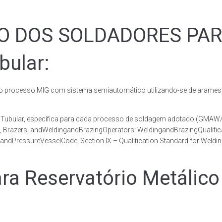
ÃO DOS SOLDADORES PA
bular:
rocesso MIG com sistema semiautomático utilizando-se de arames c
co Tubular, específica para cada processo de soldagem adotado (GM
s, Brazers, andWeldingandBrazingOperators: WeldingandBrazingQualific
andPressureVesselCode, Section IX – Qualification Standard for Weldi
 Reservatório Metálico 