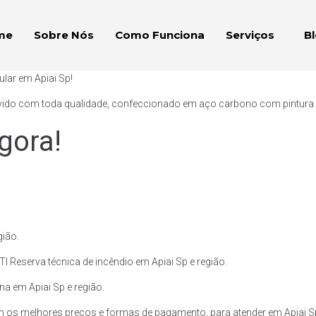
me
Sobre Nós
Como Funciona
Serviços
B
lar em Apiai Sp!
vido com toda qualidade, confeccionado em aço carbono com pintura ext
gora!
gião.
I Reserva técnica de incêndio em Apiai Sp e região.
na em Apiai Sp e região.
 os melhores preços e formas de pagamento, para atender em Apiai Sp