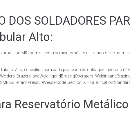
ÃO DOS SOLDADORES PA
bular Alto:
rocesso MIG com sistema semiautomático utilizando-se de arames c
co Tubular Alto, específica para cada processo de soldagem adotad
, Welders, Brazers, andWeldingandBrazingOperators: WeldingandBrazingQ
ME Boiler andPressureVesselCode, Section IX – Qualification Standard
Reservatório Metálico T