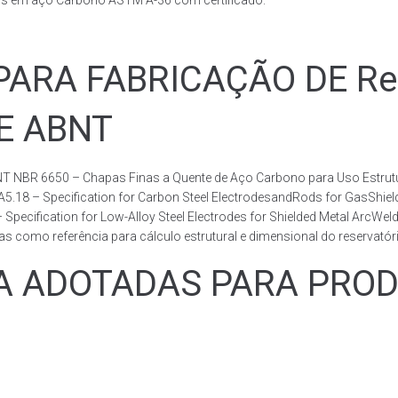
ais em aço Carbono ASTM A-36 com certificado.
RA FABRICAÇÃO DE Rese
DE ABNT
T NBR 6650 – Chapas Finas a Quente de Aço Carbono para Uso Estrutur
 A5.18 – Specification for Carbon Steel ElectrodesandRods for GasShie
fication for Low-Alloy Steel Electrodes for Shielded Metal ArcWelding
como referência para cálculo estrutural e dimensional do reservatóri
ADOTADAS PARA PRODUZ