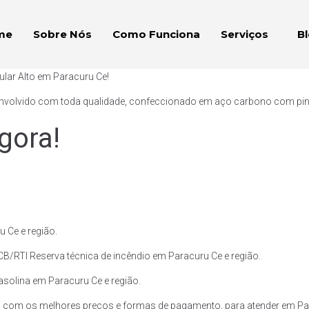
me
Sobre Nós
Como Funciona
Serviços
B
ular Alto em Paracuru Ce!
envolvido com toda qualidade, confeccionado em aço carbono com pintur
gora!
 Ce e região.
CB/RTI Reserva técnica de incêndio em Paracuru Ce e região.
Gasolina em Paracuru Ce e região.
, com os melhores preços e formas de pagamento, para atender em Par