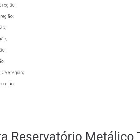
 região;
região;
ião;
ião;
ão;
ão;
Ce e região;
 região;
a Reservatório Metálico T