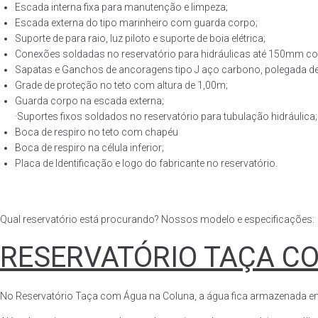
Escada interna fixa para manutenção e limpeza;
Escada externa do tipo marinheiro com guarda corpo;
Suporte de para raio, luz piloto e suporte de boia elétrica;
Conexões soldadas no reservatório para hidráulicas até 150mm con
Sapatas e Ganchos de ancoragens tipo J aço carbono, polegada de 
Grade de proteção no teto com altura de 1,00m;
Guarda corpo na escada externa;
·Suportes fixos soldados no reservatório para tubulação hidráulica;
Boca de respiro no teto com chapéu
Boca de respiro na célula inferior;
Placa de Identificação e logo do fabricante no reservatório.
Qual reservatório está procurando? Nossos modelo e especificações:
RESERVATÓRIO TAÇA C
No Reservatório Taça com Água na Coluna, a água fica armazenada em tod