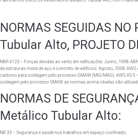
Fabricamos todos os Reservatório Metálico Tubular Alto, com materi
NORMAS SEGUIDAS NO PA
Tubular Alto, PROJETO 
NBR 6123 – Forças devidas ao vento em edificações. Junho, 1998. ABN
de estruturas mista de aço e concreto de edifícios. Agosto, 2008. AWS
carbono para soldagem pelo processo GMAW (MIG/MAG). AWS A5.5 – Speci
soldagem pelo processo SMAW as normas acima citadas são utilizadas 
NORMAS DE SEGURANÇA 
Metálico Tubular Alto:
NR 33 – Segurança e saúde nos trabalhos em espaço confinado;