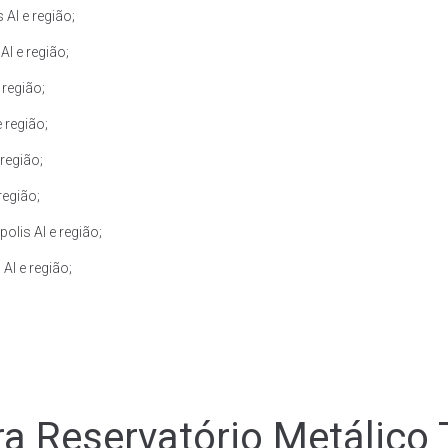
Al e região;
l e região;
 região;
 região;
região;
região;
lis Al e região;
Al e região;
a Reservatório Metálico T