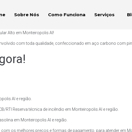
me
Sobre Nós
Como Funciona
Serviços
B
lar Alto em Monteiropolis Al!
envolvido com toda qualidade, confeccionado em aço carbono com pintur
gora!
olis Al e região.
B/RTI Reserva técnica de incêndio em Monteiropolis Al e região.
asolina em Monteiropolis Al e região.
, com os melhores preços e formas de pagamento, para atender em Mont