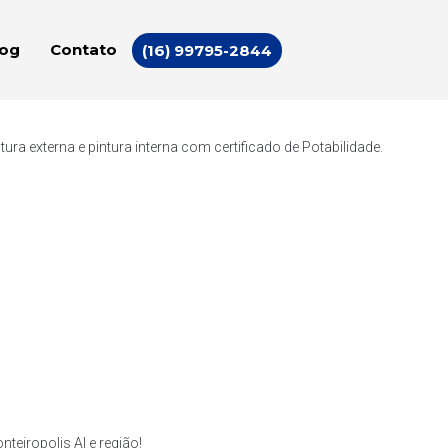
log
Contato
(16) 99795-2844
a externa e pintura interna com certificado de Potabilidade.
eiropolis Al e região!