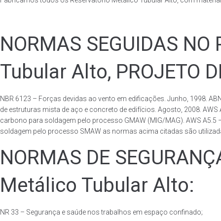
Fabricamos todos os Reservatório Metálico Tubular Alto, com materi
NORMAS SEGUIDAS NO PA
Tubular Alto, PROJETO 
NBR 6123 – Forças devidas ao vento em edificações. Junho, 1998. ABN
de estruturas mista de aço e concreto de edifícios. Agosto, 2008. AWS
carbono para soldagem pelo processo GMAW (MIG/MAG). AWS A5.5 – Speci
soldagem pelo processo SMAW as normas acima citadas são utilizadas 
NORMAS DE SEGURANÇA 
Metálico Tubular Alto:
NR 33 – Segurança e saúde nos trabalhos em espaço confinado;