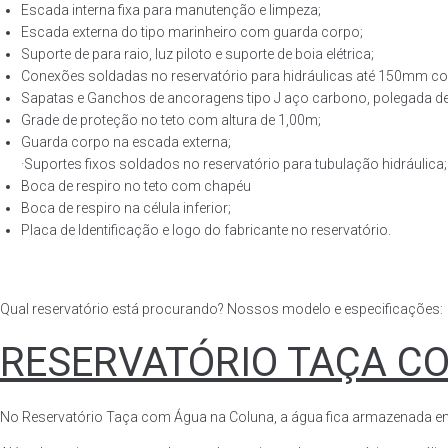
Escada interna fixa para manutenção e limpeza;
Escada externa do tipo marinheiro com guarda corpo;
Suporte de para raio, luz piloto e suporte de boia elétrica;
Conexões soldadas no reservatório para hidráulicas até 150mm con
Sapatas e Ganchos de ancoragens tipo J aço carbono, polegada de 
Grade de proteção no teto com altura de 1,00m;
Guarda corpo na escada externa;
·Suportes fixos soldados no reservatório para tubulação hidráulica;
Boca de respiro no teto com chapéu
Boca de respiro na célula inferior;
Placa de Identificação e logo do fabricante no reservatório.
Qual reservatório está procurando? Nossos modelo e especificações:
RESERVATÓRIO TAÇA C
No Reservatório Taça com Água na Coluna, a água fica armazenada em tod