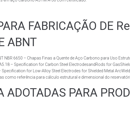
ais em aço Carbono ASTM A-36 com certificado.
RA FABRICAÇÃO DE Rese
DE ABNT
T NBR 6650 – Chapas Finas a Quente de Aço Carbono para Uso Estrutur
 A5.18 – Specification for Carbon Steel ElectrodesandRods for GasShie
fication for Low-Alloy Steel Electrodes for Shielded Metal ArcWelding
como referência para cálculo estrutural e dimensional do reservatóri
ADOTADAS PARA PRODUZ