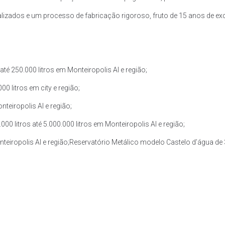
zados e um processo de fabricação rigoroso, fruto de 15 anos de exce
é 250.000 litros em Monteiropolis Al e região;
0 litros em city e região;
teiropolis Al e região;
 litros até 5.000.000 litros em Monteiropolis Al e região;
teiropolis Al e região;Reservatório Metálico modelo Castelo d’água de 30