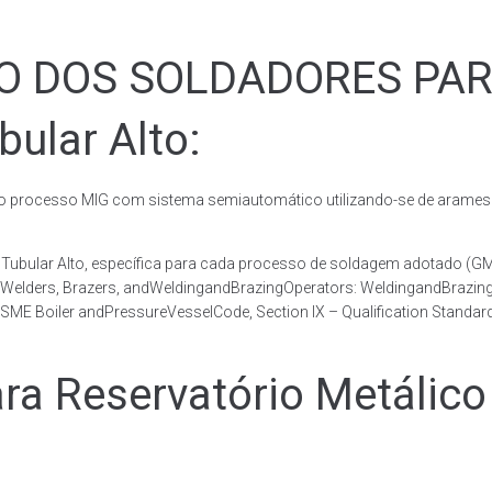
ÃO DOS SOLDADORES PA
bular Alto:
rocesso MIG com sistema semiautomático utilizando-se de arames c
co Tubular Alto, específica para cada processo de soldagem adotad
, Welders, Brazers, andWeldingandBrazingOperators: WeldingandBrazingQ
ME Boiler andPressureVesselCode, Section IX – Qualification Standard
Reservatório Metálico T