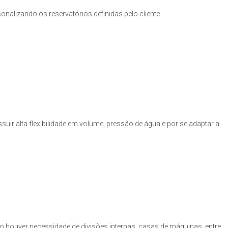
nalizando os reservatórios definidas pelo cliente.
uir alta flexibilidade em volume, pressão de água e por se adaptar a
o houver necessidade de divisões internas, casas de máquinas, entre