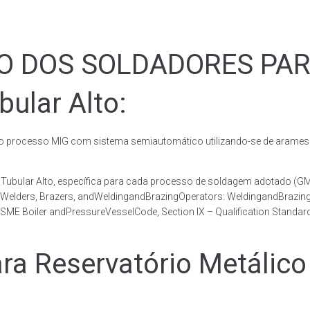
ÃO DOS SOLDADORES PA
bular Alto:
rocesso MIG com sistema semiautomático utilizando-se de arames c
co Tubular Alto, específica para cada processo de soldagem adotad
, Welders, Brazers, andWeldingandBrazingOperators: WeldingandBrazingQ
ME Boiler andPressureVesselCode, Section IX – Qualification Standard
Reservatório Metálico T