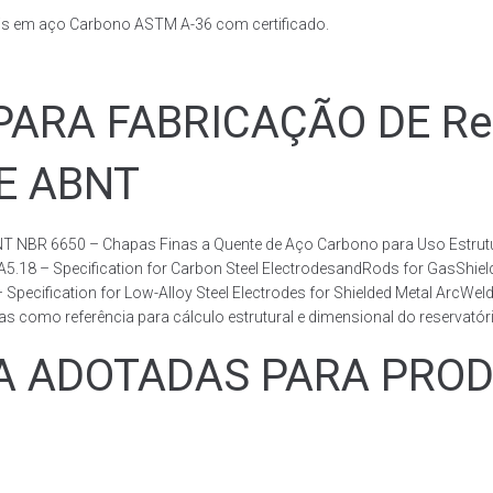
ais em aço Carbono ASTM A-36 com certificado.
RA FABRICAÇÃO DE Rese
DE ABNT
T NBR 6650 – Chapas Finas a Quente de Aço Carbono para Uso Estrutur
 A5.18 – Specification for Carbon Steel ElectrodesandRods for GasShie
fication for Low-Alloy Steel Electrodes for Shielded Metal ArcWelding
como referência para cálculo estrutural e dimensional do reservatóri
ADOTADAS PARA PRODUZ