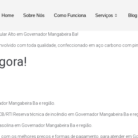
Home
Sobre Nós
Como Funciona
Serviços
Blog
bular Alto em Governador Mangabeira Ba!
envolvido com toda qualidade, confeccionado em aço carbono com pintur
gora!
dor Mangabeira Ba e região.
VCB/RTI Reserva técnica de incêndio em Governador Mangabeira Ba e reg
 Gasolina em Governador Mangabeira Ba e região.
s, com os melhores preços e formas de pagamento, para atender em Go