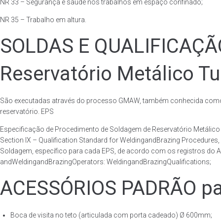
NR 33 – Segurança e saúde nos trabalhos em espaço confinado;
NR 35 – Trabalho em altura.
SOLDAS E QUALIFICAÇ
Reservatório Metálico Tu
São executadas através do processo GMAW, também conhecida como p
reservatório. EPS
Especificação de Procedimento de Soldagem de Reservatório Metáli
Section IX – Qualification Standard for WeldingandBrazing Procedures
Soldagem, específico para cada EPS, de acordo com os registros do AS
andWeldingandBrazingOperators: WeldingandBrazingQualifications;
ACESSÓRIOS PADRÃO para 
Boca de visita no teto (articulada com porta cadeado) Ø 600mm;