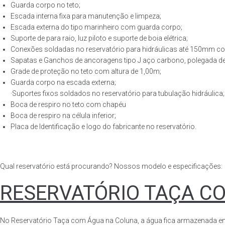
Guarda corpo no teto;
Escada interna fixa para manutenção e limpeza;
Escada externa do tipo marinheiro com guarda corpo;
Suporte de para raio, luz piloto e suporte de boia elétrica;
Conexões soldadas no reservatório para hidráulicas até 150mm con
Sapatas e Ganchos de ancoragens tipo J aço carbono, polegada de 
Grade de proteção no teto com altura de 1,00m;
Guarda corpo na escada externa;
·Suportes fixos soldados no reservatório para tubulação hidráulica;
Boca de respiro no teto com chapéu
Boca de respiro na célula inferior;
Placa de Identificação e logo do fabricante no reservatório.
Qual reservatório está procurando? Nossos modelo e especificações:
RESERVATÓRIO TAÇA C
No Reservatório Taça com Água na Coluna, a água fica armazenada em tod