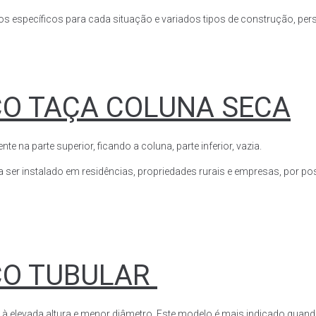
s específicos para cada situação e variados tipos de construção, perso
CO TAÇA COLUNA SECA
a parte superior, ficando a coluna, parte inferior, vazia.
ser instalado em residências, propriedades rurais e empresas, por poss
CO TUBULAR
 à elevada altura e menor diâmetro. Este modelo é mais indicado quand