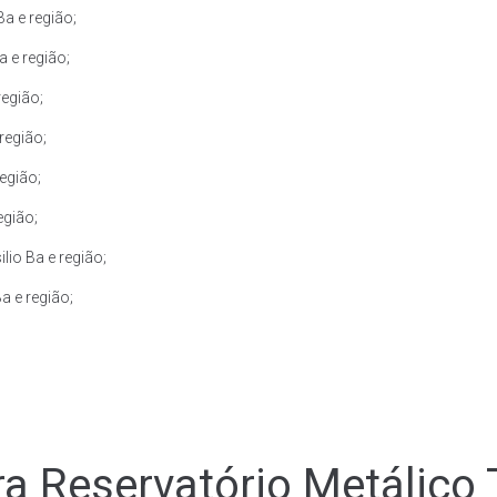
a e região;
 e região;
região;
região;
egião;
egião;
io Ba e região;
a e região;
a Reservatório Metálico T