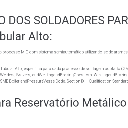
ÃO DOS SOLDADORES PA
bular Alto:
rocesso MIG com sistema semiautomático utilizando-se de arames c
co Tubular Alto, específica para cada processo de soldagem adotad
, Welders, Brazers, andWeldingandBrazingOperators: WeldingandBrazingQ
ME Boiler andPressureVesselCode, Section IX – Qualification Standard
Reservatório Metálico T