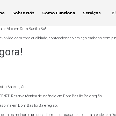
me
Sobre Nós
Como Funciona
Serviços
B
ular Alto em Dom Basilio Ba!
envolvido com toda qualidade, confeccionado em aço carbono com pintur
gora!
lio Ba e região.
CB/RTI Reserva técnica de incêndio em Dom Basilio Ba e região.
Gasolina em Dom Basilio Ba e região.
, com os melhores preços e formas de pagamento, para atender em Dom