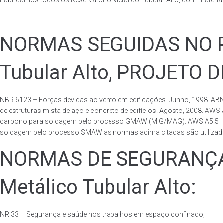
Fabricamos todos os Reservatório Metálico Tubular Alto, com materi
NORMAS SEGUIDAS NO PA
Tubular Alto, PROJETO 
NBR 6123 – Forças devidas ao vento em edificações. Junho, 1998. ABN
de estruturas mista de aço e concreto de edifícios. Agosto, 2008. AWS
carbono para soldagem pelo processo GMAW (MIG/MAG). AWS A5.5 – Speci
soldagem pelo processo SMAW as normas acima citadas são utilizadas 
NORMAS DE SEGURANÇA 
Metálico Tubular Alto:
NR 33 – Segurança e saúde nos trabalhos em espaço confinado;