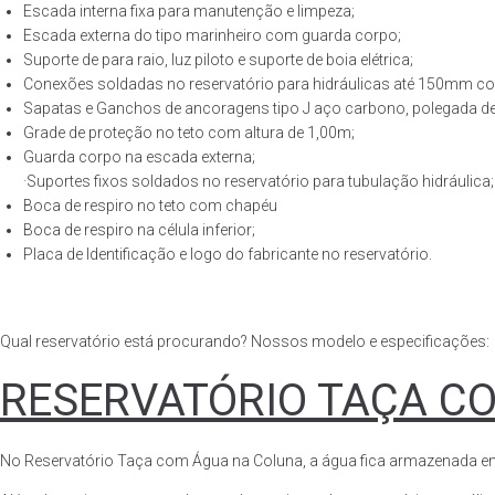
Escada interna fixa para manutenção e limpeza;
Escada externa do tipo marinheiro com guarda corpo;
Suporte de para raio, luz piloto e suporte de boia elétrica;
Conexões soldadas no reservatório para hidráulicas até 150mm con
Sapatas e Ganchos de ancoragens tipo J aço carbono, polegada de 
Grade de proteção no teto com altura de 1,00m;
Guarda corpo na escada externa;
·Suportes fixos soldados no reservatório para tubulação hidráulica;
Boca de respiro no teto com chapéu
Boca de respiro na célula inferior;
Placa de Identificação e logo do fabricante no reservatório.
Qual reservatório está procurando? Nossos modelo e especificações:
RESERVATÓRIO TAÇA C
No Reservatório Taça com Água na Coluna, a água fica armazenada em tod