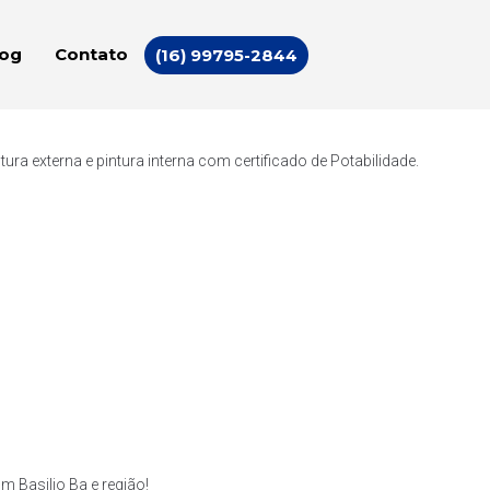
log
Contato
(16) 99795-2844
a externa e pintura interna com certificado de Potabilidade.
 Basilio Ba e região!