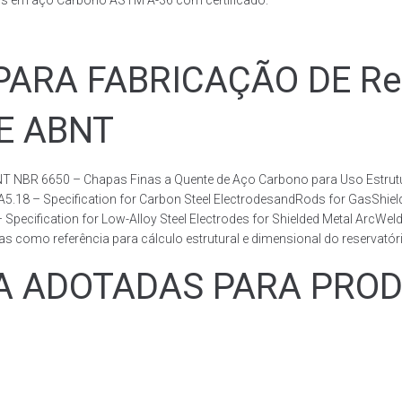
ais em aço Carbono ASTM A-36 com certificado.
RA FABRICAÇÃO DE Rese
DE ABNT
T NBR 6650 – Chapas Finas a Quente de Aço Carbono para Uso Estrutur
 A5.18 – Specification for Carbon Steel ElectrodesandRods for GasShie
fication for Low-Alloy Steel Electrodes for Shielded Metal ArcWelding
como referência para cálculo estrutural e dimensional do reservatóri
ADOTADAS PARA PRODUZ