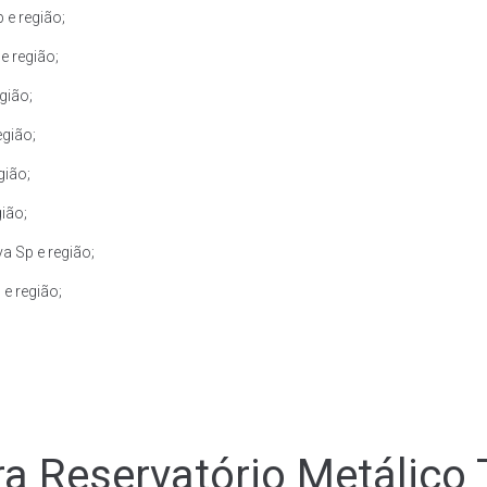
 e região;
e região;
gião;
egião;
gião;
ião;
a Sp e região;
e região;
a Reservatório Metálico T