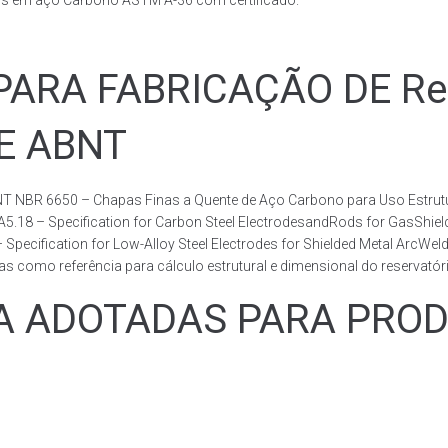
ais em aço Carbono ASTM A-36 com certificado.
RA FABRICAÇÃO DE Rese
DE ABNT
T NBR 6650 – Chapas Finas a Quente de Aço Carbono para Uso Estrutur
 A5.18 – Specification for Carbon Steel ElectrodesandRods for GasShie
fication for Low-Alloy Steel Electrodes for Shielded Metal ArcWelding
como referência para cálculo estrutural e dimensional do reservatóri
ADOTADAS PARA PRODUZ