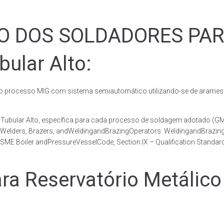
ÃO DOS SOLDADORES PA
bular Alto:
rocesso MIG com sistema semiautomático utilizando-se de arames c
co Tubular Alto, específica para cada processo de soldagem adotad
, Welders, Brazers, andWeldingandBrazingOperators: WeldingandBrazingQ
ME Boiler andPressureVesselCode, Section IX – Qualification Standard
Reservatório Metálico T