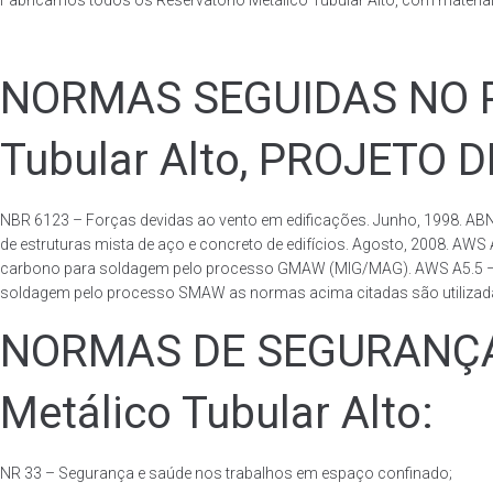
Fabricamos todos os Reservatório Metálico Tubular Alto, com materi
NORMAS SEGUIDAS NO PA
Tubular Alto, PROJETO 
NBR 6123 – Forças devidas ao vento em edificações. Junho, 1998. ABN
de estruturas mista de aço e concreto de edifícios. Agosto, 2008. AWS
carbono para soldagem pelo processo GMAW (MIG/MAG). AWS A5.5 – Speci
soldagem pelo processo SMAW as normas acima citadas são utilizadas 
NORMAS DE SEGURANÇA 
Metálico Tubular Alto:
NR 33 – Segurança e saúde nos trabalhos em espaço confinado;