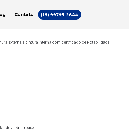
log
Contato
(16) 99795-2844
a externa e pintura interna com certificado de Potabilidade.
anduva Sp e região!