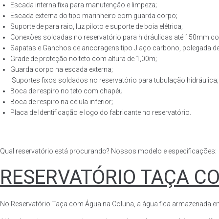
Escada interna fixa para manutenção e limpeza;
Escada externa do tipo marinheiro com guarda corpo;
Suporte de para raio, luz piloto e suporte de boia elétrica;
Conexões soldadas no reservatório para hidráulicas até 150mm con
Sapatas e Ganchos de ancoragens tipo J aço carbono, polegada de 
Grade de proteção no teto com altura de 1,00m;
Guarda corpo na escada externa;
·Suportes fixos soldados no reservatório para tubulação hidráulica;
Boca de respiro no teto com chapéu
Boca de respiro na célula inferior;
Placa de Identificação e logo do fabricante no reservatório.
Qual reservatório está procurando? Nossos modelo e especificações:
RESERVATÓRIO TAÇA C
No Reservatório Taça com Água na Coluna, a água fica armazenada em tod