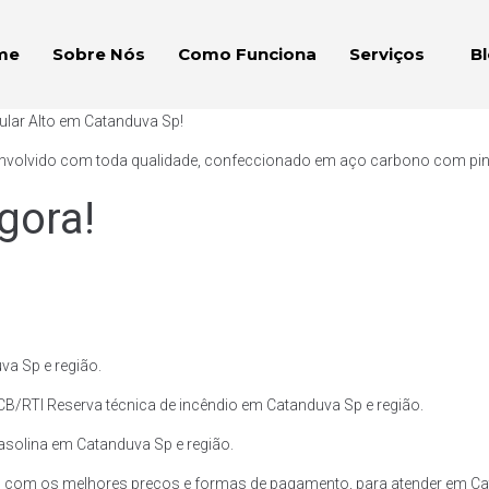
me
Sobre Nós
Como Funciona
Serviços
B
ular Alto em Catanduva Sp!
envolvido com toda qualidade, confeccionado em aço carbono com pintur
gora!
va Sp e região.
CB/RTI Reserva técnica de incêndio em Catanduva Sp e região.
Gasolina em Catanduva Sp e região.
, com os melhores preços e formas de pagamento, para atender em Cat