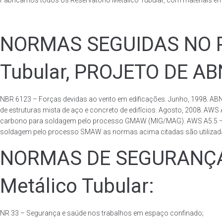
Fabricamos todos os Reservatório Metálico Tubular, com materiais e
NORMAS SEGUIDAS NO PA
Tubular, PROJETO DE A
NBR 6123 – Forças devidas ao vento em edificações. Junho, 1998. ABN
de estruturas mista de aço e concreto de edifícios. Agosto, 2008. AWS
carbono para soldagem pelo processo GMAW (MIG/MAG). AWS A5.5 – Speci
soldagem pelo processo SMAW as normas acima citadas são utilizadas 
NORMAS DE SEGURANÇA 
Metálico Tubular:
NR 33 – Segurança e saúde nos trabalhos em espaço confinado;