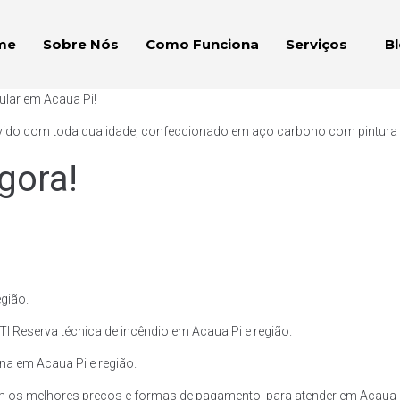
me
Sobre Nós
Como Funciona
Serviços
B
ular em Acaua Pi!
vido com toda qualidade, confeccionado em aço carbono com pintura ext
gora!
gião.
I Reserva técnica de incêndio em Acaua Pi e região.
ina em Acaua Pi e região.
m os melhores preços e formas de pagamento, para atender em Acaua P