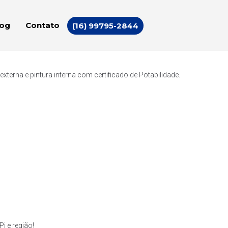
log
Contato
(16) 99795-2844
erna e pintura interna com certificado de Potabilidade.
i e região!