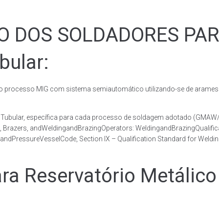
ÃO DOS SOLDADORES PA
bular:
rocesso MIG com sistema semiautomático utilizando-se de arames c
co Tubular, específica para cada processo de soldagem adotado (GM
s, Brazers, andWeldingandBrazingOperators: WeldingandBrazingQualific
andPressureVesselCode, Section IX – Qualification Standard for Weldi
 Reservatório Metálico 