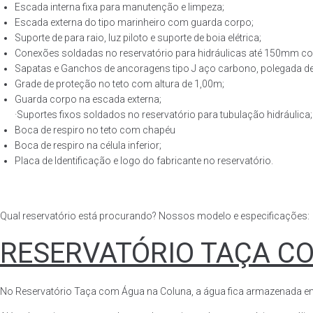
Escada interna fixa para manutenção e limpeza;
Escada externa do tipo marinheiro com guarda corpo;
Suporte de para raio, luz piloto e suporte de boia elétrica;
Conexões soldadas no reservatório para hidráulicas até 150mm con
Sapatas e Ganchos de ancoragens tipo J aço carbono, polegada de 
Grade de proteção no teto com altura de 1,00m;
Guarda corpo na escada externa;
·Suportes fixos soldados no reservatório para tubulação hidráulica;
Boca de respiro no teto com chapéu
Boca de respiro na célula inferior;
Placa de Identificação e logo do fabricante no reservatório.
Qual reservatório está procurando? Nossos modelo e especificações:
RESERVATÓRIO TAÇA C
No Reservatório Taça com Água na Coluna, a água fica armazenada em tod