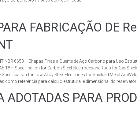
m aço Carbono ASTM A-36 com certificado.
RA FABRICAÇÃO DE Rese
BNT
T NBR 6650 – Chapas Finas a Quente de Aço Carbono para Uso Estrutur
 A5.18 – Specification for Carbon Steel ElectrodesandRods for GasShie
fication for Low-Alloy Steel Electrodes for Shielded Metal ArcWelding
como referência para cálculo estrutural e dimensional do reservatóri
ADOTADAS PARA PRODUZ