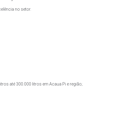
lência no setor.
tros até 300.000 litros em Acaua Pi e região;