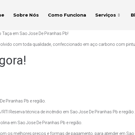
me
Sobre Nós
Como Funciona
Serviços
B
po Taça em Sao Jose De Piranhas Pb!
volvido com toda qualidade, confeccionado em aço carbono com pintura 
gora!
e Piranhas Pb e região.
/RTI Reserva técnica de incêndio em Sao Jose De Piranhas Pb e região.
solina em Sao Jose De Piranhas Pb e região.
com os melhores preços e formas de pagamento, para atender em Sao J