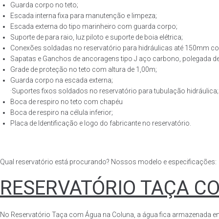
Guarda corpo no teto;
Escada interna fixa para manutenção e limpeza;
Escada externa do tipo marinheiro com guarda corpo;
Suporte de para raio, luz piloto e suporte de boia elétrica;
Conexões soldadas no reservatório para hidráulicas até 150mm con
Sapatas e Ganchos de ancoragens tipo J aço carbono, polegada de 
Grade de proteção no teto com altura de 1,00m;
Guarda corpo na escada externa;
·Suportes fixos soldados no reservatório para tubulação hidráulica;
Boca de respiro no teto com chapéu
Boca de respiro na célula inferior;
Placa de Identificação e logo do fabricante no reservatório.
Qual reservatório está procurando? Nossos modelo e especificações:
RESERVATÓRIO TAÇA C
No Reservatório Taça com Água na Coluna, a água fica armazenada em tod