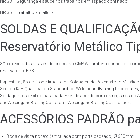
NR 33 – Segurança e saúde nos trabalhos em espaço confinado;
NR 35 – Trabalho em altura.
SOLDAS E QUALIFICAÇ
Reservatório Metálico Ti
São executadas através do processo GMAW, também conhecida como p
reservatório. EPS
Especificação de Procedimento de Soldagem de Reservatório Metáli
Section IX – Qualification Standard for WeldingandBrazing Procedures
Soldagem, específico para cada EPS, de acordo com os registros do AS
andWeldingandBrazingOperators: WeldingandBrazingQualifications;
ACESSÓRIOS PADRÃO para
Boca de visita no teto (articulada com porta cadeado) Ø 600mm;