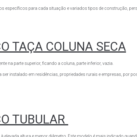
s específicos para cada situação e variados tipos de construção, perso
CO TAÇA COLUNA SECA
a parte superior, ficando a coluna, parte inferior, vazia.
ser instalado em residências, propriedades rurais e empresas, por poss
CO TUBULAR
 à elevada altura e menor diâmetro. Este modelo é mais indicado quand