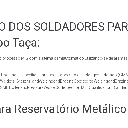
ÃO DOS SOLDADORES PA
po Taça:
rocesso MIG com sistema semiautomático utilizando-se de arames c
co Tipo Taça, específica para cada processo de soldagem adotado 
, Welders, Brazers, andWeldingandBrazingOperators: WeldingandBrazingQ
ME Boiler andPressureVesselCode, Section IX – Qualification Standard
 Reservatório Metálico 