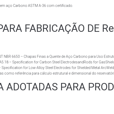
s em aço Carbono ASTM A-36 com certificado.
RA FABRICAÇÃO DE Reser
T NBR 6650 – Chapas Finas a Quente de Aço Carbono para Uso Estrutur
 A5.18 – Specification for Carbon Steel ElectrodesandRods for GasShie
fication for Low-Alloy Steel Electrodes for Shielded Metal ArcWelding
como referência para cálculo estrutural e dimensional do reservatóri
ADOTADAS PARA PRODUZ