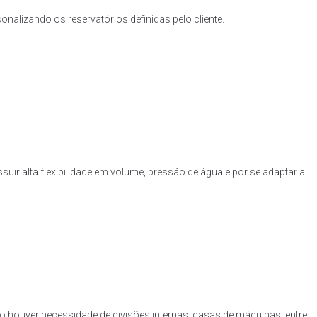
nalizando os reservatórios definidas pelo cliente.
uir alta flexibilidade em volume, pressão de água e por se adaptar a
o houver necessidade de divisões internas, casas de máquinas, entre