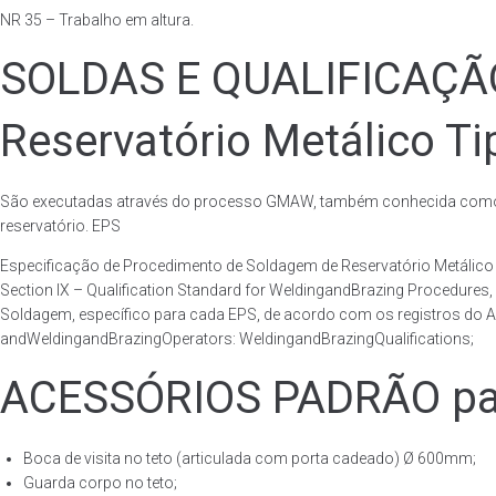
NR 35 – Trabalho em altura.
SOLDAS E QUALIFICAÇ
Reservatório Metálico Ti
São executadas através do processo GMAW, também conhecida como p
reservatório. EPS
Especificação de Procedimento de Soldagem de Reservatório Metáli
Section IX – Qualification Standard for WeldingandBrazing Procedures
Soldagem, específico para cada EPS, de acordo com os registros do AS
andWeldingandBrazingOperators: WeldingandBrazingQualifications;
ACESSÓRIOS PADRÃO para
Boca de visita no teto (articulada com porta cadeado) Ø 600mm;
Guarda corpo no teto;