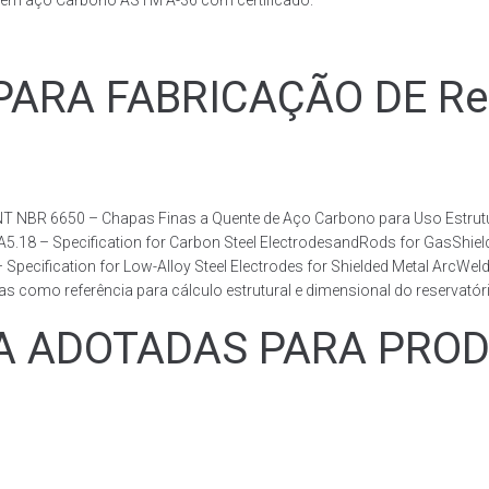
s em aço Carbono ASTM A-36 com certificado.
RA FABRICAÇÃO DE Reser
T NBR 6650 – Chapas Finas a Quente de Aço Carbono para Uso Estrutur
 A5.18 – Specification for Carbon Steel ElectrodesandRods for GasShie
fication for Low-Alloy Steel Electrodes for Shielded Metal ArcWelding
como referência para cálculo estrutural e dimensional do reservatóri
ADOTADAS PARA PRODUZ