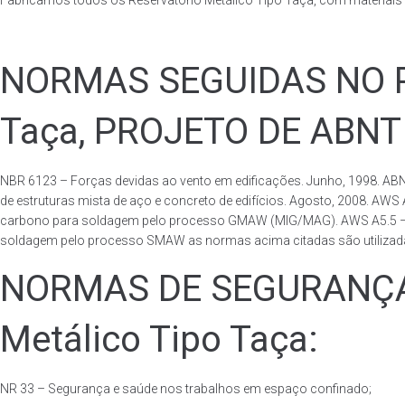
Fabricamos todos os Reservatório Metálico Tipo Taça, com materiai
NORMAS SEGUIDAS NO PA
Taça, PROJETO DE ABNT
NBR 6123 – Forças devidas ao vento em edificações. Junho, 1998. ABN
de estruturas mista de aço e concreto de edifícios. Agosto, 2008. AWS
carbono para soldagem pelo processo GMAW (MIG/MAG). AWS A5.5 – Speci
soldagem pelo processo SMAW as normas acima citadas são utilizadas 
NORMAS DE SEGURANÇA 
Metálico Tipo Taça:
NR 33 – Segurança e saúde nos trabalhos em espaço confinado;