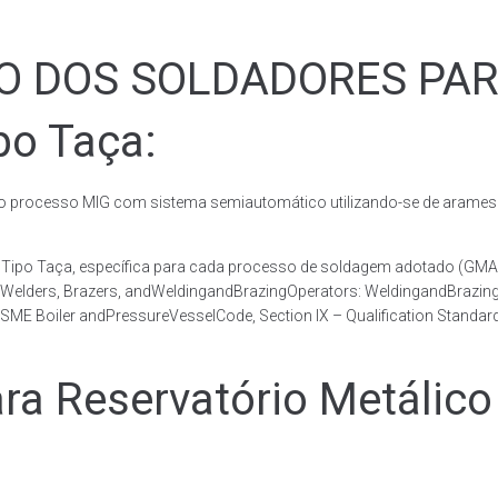
ÃO DOS SOLDADORES PA
po Taça:
rocesso MIG com sistema semiautomático utilizando-se de arames c
co Tipo Taça, específica para cada processo de soldagem adotado 
, Welders, Brazers, andWeldingandBrazingOperators: WeldingandBrazingQ
ME Boiler andPressureVesselCode, Section IX – Qualification Standard
 Reservatório Metálico 