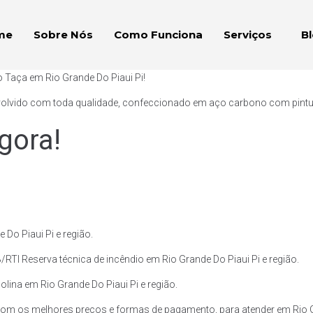
me
Sobre Nós
Como Funciona
Serviços
B
o Taça em Rio Grande Do Piaui Pi!
volvido com toda qualidade, confeccionado em aço carbono com pintura 
gora!
Do Piaui Pi e região.
RTI Reserva técnica de incêndio em Rio Grande Do Piaui Pi e região.
olina em Rio Grande Do Piaui Pi e região.
om os melhores preços e formas de pagamento, para atender em Rio Gr