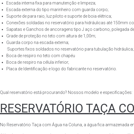
Escada interna fixa para manutenção e limpeza;
Escada externa do tipo marinheiro com guarda corpo;
Suporte de para raio, luz piloto e suporte de boia elétrica;
Conexões soldadas no reservatório para hidráulicas até 150mm con
Sapatas e Ganchos de ancoragens tipo J aço carbono, polegada de 
Grade de proteção no teto com altura de 1,00m;
Guarda corpo na escada externa;
·Suportes fixos soldados no reservatório para tubulação hidráulica;
Boca de respiro no teto com chapéu
Boca de respiro na célula inferior;
Placa de Identificação e logo do fabricante no reservatório.
Qual reservatório está procurando? Nossos modelo e especificações:
RESERVATÓRIO TAÇA C
No Reservatório Taça com Água na Coluna, a água fica armazenada em tod