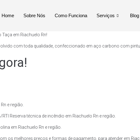
Home
Sobre Nós
Como Funciona
Serviços
Blog
o Taça em Riachuelo Rn!
volvido com toda qualidade, confeccionado em aço carbono com pintura 
gora!
Rn e região.
/RTI Reserva técnica de incêndio em Riachuelo Rn e região.
solina em Riachuelo Rn e região.
com os melhores preços e formas de pagamento, para atender em Riach