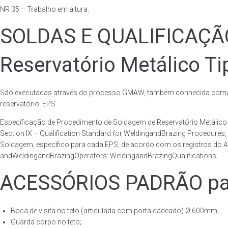
NR 35 – Trabalho em altura.
SOLDAS E QUALIFICAÇ
Reservatório Metálico Ti
São executadas através do processo GMAW, também conhecida como p
reservatório. EPS
Especificação de Procedimento de Soldagem de Reservatório Metáli
Section IX – Qualification Standard for WeldingandBrazing Procedures
Soldagem, específico para cada EPS, de acordo com os registros do AS
andWeldingandBrazingOperators: WeldingandBrazingQualifications;
ACESSÓRIOS PADRÃO para
Boca de visita no teto (articulada com porta cadeado) Ø 600mm;
Guarda corpo no teto;