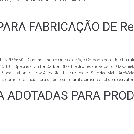
s em aço Carbono ASTM A-36 com certificado.
RA FABRICAÇÃO DE Reser
T NBR 6650 – Chapas Finas a Quente de Aço Carbono para Uso Estrutur
 A5.18 – Specification for Carbon Steel ElectrodesandRods for GasShie
fication for Low-Alloy Steel Electrodes for Shielded Metal ArcWelding
como referência para cálculo estrutural e dimensional do reservatóri
ADOTADAS PARA PRODUZ