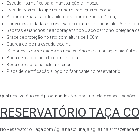
Escada interna fixa para manutenção e limpeza;
Escada externa do tipo marinheiro com guarda corpo;
Suporte de para raio, luz piloto e suporte de boia elétrica;
Conexões soldadas no reservatório para hidráulicas até 150mm con
Sapatas e Ganchos de ancoragens tipo J aço carbono, polegada de 
Grade de proteção no teto com altura de 1,00m;
Guarda corpo na escada externa;
·Suportes fixos soldados no reservatório para tubulação hidráulica;
Boca de respiro no teto com chapéu
Boca de respiro na célula inferior;
Placa de Identificação e logo do fabricante no reservatório.
Qual reservatório está procurando? Nossos modelo e especificações:
RESERVATÓRIO TAÇA C
No Reservatório Taça com Água na Coluna, a água fica armazenada em tod