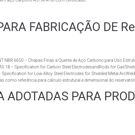
s em aço Carbono ASTM A-36 com certificado.
RA FABRICAÇÃO DE Reser
T NBR 6650 – Chapas Finas a Quente de Aço Carbono para Uso Estrutur
 A5.18 – Specification for Carbon Steel ElectrodesandRods for GasShie
fication for Low-Alloy Steel Electrodes for Shielded Metal ArcWelding
como referência para cálculo estrutural e dimensional do reservatóri
ADOTADAS PARA PRODUZ