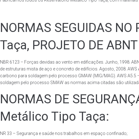
Fabricamos todos os Reservatório Metálico Tipo Taça, com materiai
NORMAS SEGUIDAS NO PA
Taça, PROJETO DE ABNT
NBR 6123 – Forças devidas ao vento em edificações. Junho, 1998. ABN
de estruturas mista de aço e concreto de edifícios. Agosto, 2008. AWS
carbono para soldagem pelo processo GMAW (MIG/MAG). AWS A5.5 – Speci
soldagem pelo processo SMAW as normas acima citadas são utilizadas 
NORMAS DE SEGURANÇA 
Metálico Tipo Taça:
NR 33 – Segurança e saúde nos trabalhos em espaço confinado;