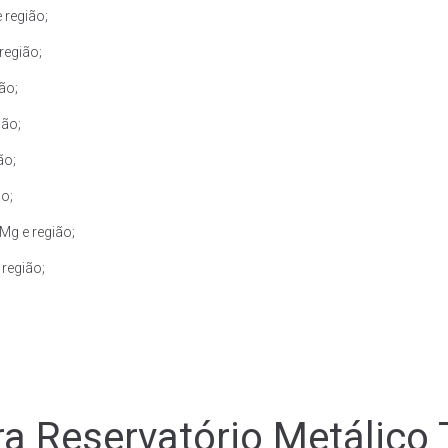
 região;
região;
ão;
ião;
ão;
ão;
Mg e região;
região;
a Reservatório Metálico 