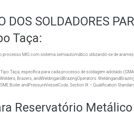
ÃO DOS SOLDADORES PA
po Taça:
rocesso MIG com sistema semiautomático utilizando-se de arames c
co Tipo Taça, específica para cada processo de soldagem adotado 
, Welders, Brazers, andWeldingandBrazingOperators: WeldingandBrazingQ
ME Boiler andPressureVesselCode, Section IX – Qualification Standard
 Reservatório Metálico 