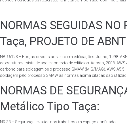
Fabricamos todos os Reservatório Metálico Tipo Taça, com materiai
NORMAS SEGUIDAS NO PA
Taça, PROJETO DE ABNT
NBR 6123 – Forças devidas ao vento em edificações. Junho, 1998. ABN
de estruturas mista de aço e concreto de edifícios. Agosto, 2008. AWS
carbono para soldagem pelo processo GMAW (MIG/MAG). AWS A5.5 – Speci
soldagem pelo processo SMAW as normas acima citadas são utilizadas 
NORMAS DE SEGURANÇA 
Metálico Tipo Taça:
NR 33 – Segurança e saúde nos trabalhos em espaço confinado;