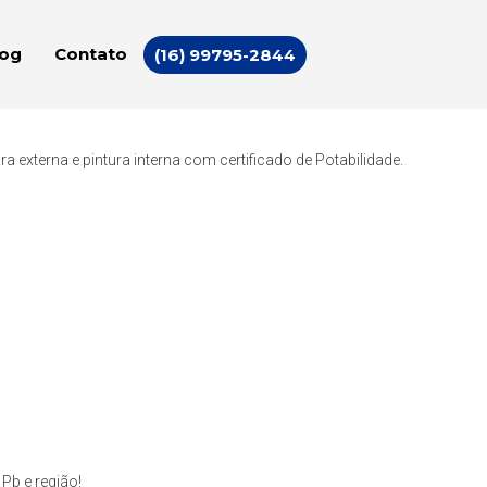
log
Contato
(16) 99795-2844
externa e pintura interna com certificado de Potabilidade.
Pb e região!