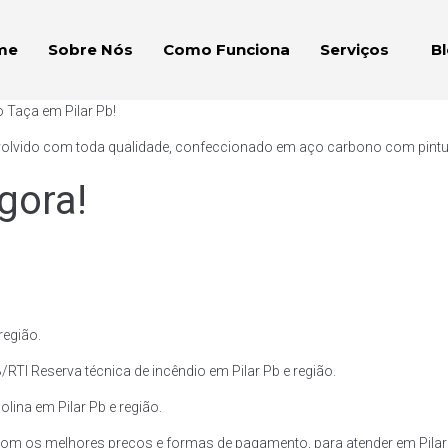
me
Sobre Nós
Como Funciona
Serviços
B
 Taça em Pilar Pb!
volvido com toda qualidade, confeccionado em aço carbono com pintura 
gora!
região.
RTI Reserva técnica de incêndio em Pilar Pb e região.
olina em Pilar Pb e região.
om os melhores preços e formas de pagamento, para atender em Pilar 