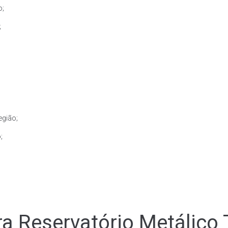
o;
;
egião;
;
a Reservatório Metálico 