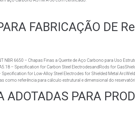
s em aço Carbono ASTM A-36 com certificado.
RA FABRICAÇÃO DE Reser
T NBR 6650 – Chapas Finas a Quente de Aço Carbono para Uso Estrutur
 A5.18 – Specification for Carbon Steel ElectrodesandRods for GasShie
fication for Low-Alloy Steel Electrodes for Shielded Metal ArcWelding
como referência para cálculo estrutural e dimensional do reservatóri
ADOTADAS PARA PRODUZ