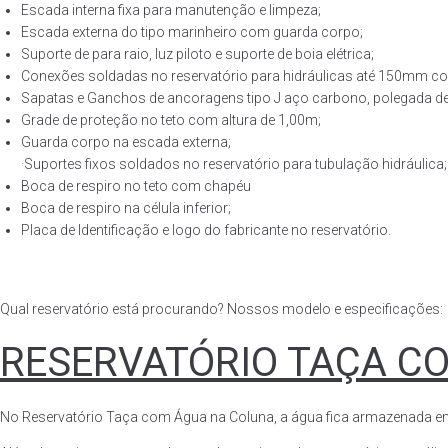
Escada interna fixa para manutenção e limpeza;
Escada externa do tipo marinheiro com guarda corpo;
Suporte de para raio, luz piloto e suporte de boia elétrica;
Conexões soldadas no reservatório para hidráulicas até 150mm con
Sapatas e Ganchos de ancoragens tipo J aço carbono, polegada de 
Grade de proteção no teto com altura de 1,00m;
Guarda corpo na escada externa;
·Suportes fixos soldados no reservatório para tubulação hidráulica;
Boca de respiro no teto com chapéu
Boca de respiro na célula inferior;
Placa de Identificação e logo do fabricante no reservatório.
Qual reservatório está procurando? Nossos modelo e especificações:
RESERVATÓRIO TAÇA C
No Reservatório Taça com Água na Coluna, a água fica armazenada em tod