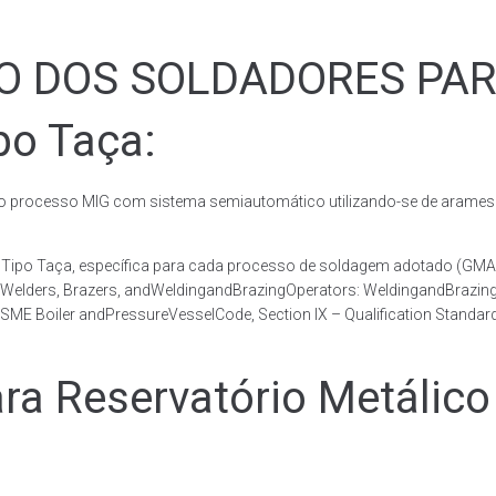
ÃO DOS SOLDADORES PA
po Taça:
rocesso MIG com sistema semiautomático utilizando-se de arames c
co Tipo Taça, específica para cada processo de soldagem adotado 
, Welders, Brazers, andWeldingandBrazingOperators: WeldingandBrazingQ
ME Boiler andPressureVesselCode, Section IX – Qualification Standard
 Reservatório Metálico 