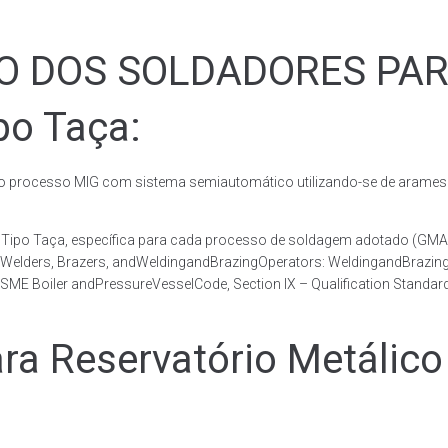
ÃO DOS SOLDADORES PA
po Taça:
rocesso MIG com sistema semiautomático utilizando-se de arames c
co Tipo Taça, específica para cada processo de soldagem adotado 
, Welders, Brazers, andWeldingandBrazingOperators: WeldingandBrazingQ
ME Boiler andPressureVesselCode, Section IX – Qualification Standard
 Reservatório Metálico 