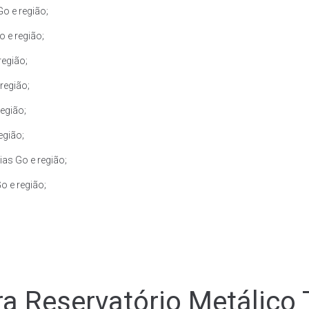
o e região;
 e região;
região;
região;
egião;
egião;
as Go e região;
o e região;
a Reservatório Metálico 