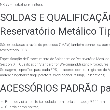
NR 35 – Trabalho em altura.
SOLDAS E QUALIFICAÇ
Reservatório Metálico Ti
São executadas através do processo GMAW, também conhecida como p
reservatório. EPS
Especificação de Procedimento de Soldagem de Reservatório Metáli
Section IX – Qualification Standard for WeldingandBrazing Procedures
Soldagem, específico para cada EPS, de acordo com os registros do AS
andWeldingandBrazingOperators: WeldingandBrazingQualifications;
ACESSÓRIOS PADRÃO para
Boca de visita no teto (articulada com porta cadeado) Ø 600mm;
Guarda corpo no teto;