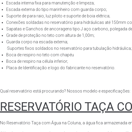
Escada interna fixa para manutenção e limpeza;
Escada externa do tipo marinheiro com guarda corpo;
Suporte de para raio, luz piloto e suporte de boia elétrica;
Conexões soldadas no reservatório para hidráulicas até 150mm con
Sapatas e Ganchos de ancoragens tipo J aço carbono, polegada de 
Grade de proteção no teto com altura de 1,00m;
Guarda corpo na escada externa;
·Suportes fixos soldados no reservatório para tubulação hidráulica;
Boca de respiro no teto com chapéu
Boca de respiro na célula inferior;
Placa de Identificação e logo do fabricante no reservatório.
Qual reservatório está procurando? Nossos modelo e especificações:
RESERVATÓRIO TAÇA C
No Reservatório Taça com Água na Coluna, a água fica armazenada em tod