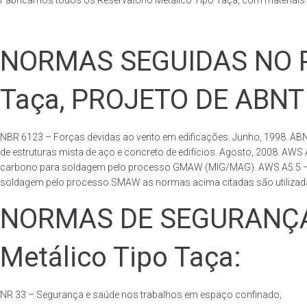
Fabricamos todos os Reservatório Metálico Tipo Taça, com materiai
NORMAS SEGUIDAS NO PA
Taça, PROJETO DE ABNT
NBR 6123 – Forças devidas ao vento em edificações. Junho, 1998. ABN
de estruturas mista de aço e concreto de edifícios. Agosto, 2008. AWS
carbono para soldagem pelo processo GMAW (MIG/MAG). AWS A5.5 – Speci
soldagem pelo processo SMAW as normas acima citadas são utilizadas 
NORMAS DE SEGURANÇA 
Metálico Tipo Taça:
NR 33 – Segurança e saúde nos trabalhos em espaço confinado;