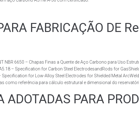
s em aço Carbono ASTM A-36 com certificado.
RA FABRICAÇÃO DE Reser
T NBR 6650 – Chapas Finas a Quente de Aço Carbono para Uso Estrutur
 A5.18 – Specification for Carbon Steel ElectrodesandRods for GasShie
fication for Low-Alloy Steel Electrodes for Shielded Metal ArcWelding
como referência para cálculo estrutural e dimensional do reservatóri
ADOTADAS PARA PRODUZ