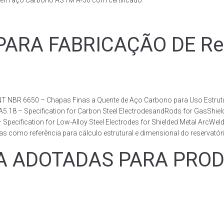
s em aço Carbono ASTM A-36 com certificado.
RA FABRICAÇÃO DE Reser
T NBR 6650 – Chapas Finas a Quente de Aço Carbono para Uso Estrutur
 A5.18 – Specification for Carbon Steel ElectrodesandRods for GasShie
fication for Low-Alloy Steel Electrodes for Shielded Metal ArcWelding
como referência para cálculo estrutural e dimensional do reservatóri
ADOTADAS PARA PRODUZ