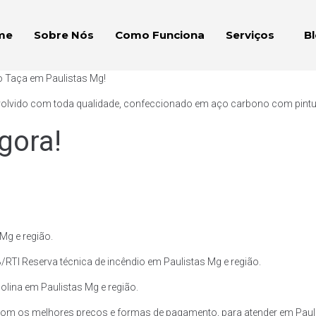
me
Sobre Nós
Como Funciona
Serviços
B
o Taça em Paulistas Mg!
volvido com toda qualidade, confeccionado em aço carbono com pintura 
gora!
Mg e região.
RTI Reserva técnica de incêndio em Paulistas Mg e região.
solina em Paulistas Mg e região.
com os melhores preços e formas de pagamento, para atender em Pauli