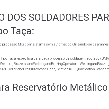
ÃO DOS SOLDADORES PA
po Taça:
rocesso MIG com sistema semiautomático utilizando-se de arames c
co Tipo Taça, específica para cada processo de soldagem adotado 
, Welders, Brazers, andWeldingandBrazingOperators: WeldingandBrazingQ
ME Boiler andPressureVesselCode, Section IX – Qualification Standard
 Reservatório Metálico 