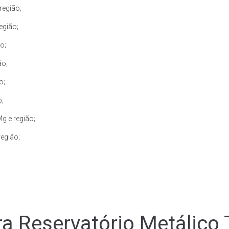
região;
egião;
o;
ão;
o;
o;
g e região;
região;
a Reservatório Metálico 