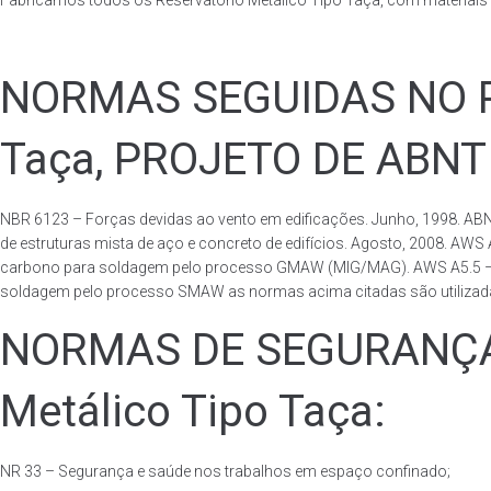
Fabricamos todos os Reservatório Metálico Tipo Taça, com materiai
NORMAS SEGUIDAS NO PA
Taça, PROJETO DE ABNT
NBR 6123 – Forças devidas ao vento em edificações. Junho, 1998. ABN
de estruturas mista de aço e concreto de edifícios. Agosto, 2008. AWS
carbono para soldagem pelo processo GMAW (MIG/MAG). AWS A5.5 – Speci
soldagem pelo processo SMAW as normas acima citadas são utilizadas 
NORMAS DE SEGURANÇA 
Metálico Tipo Taça:
NR 33 – Segurança e saúde nos trabalhos em espaço confinado;