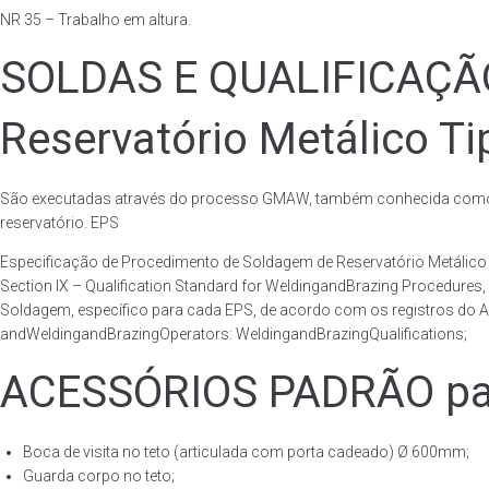
NR 35 – Trabalho em altura.
SOLDAS E QUALIFICAÇ
Reservatório Metálico Ti
São executadas através do processo GMAW, também conhecida como p
reservatório. EPS
Especificação de Procedimento de Soldagem de Reservatório Metáli
Section IX – Qualification Standard for WeldingandBrazing Procedures
Soldagem, específico para cada EPS, de acordo com os registros do AS
andWeldingandBrazingOperators: WeldingandBrazingQualifications;
ACESSÓRIOS PADRÃO para
Boca de visita no teto (articulada com porta cadeado) Ø 600mm;
Guarda corpo no teto;