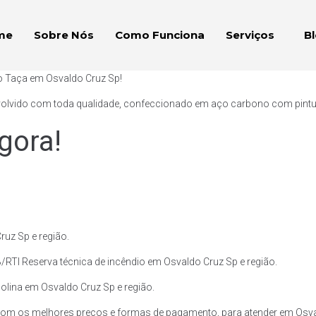
me
Sobre Nós
Como Funciona
Serviços
B
po Taça em Osvaldo Cruz Sp!
volvido com toda qualidade, confeccionado em aço carbono com pintura 
gora!
uz Sp e região.
/RTI Reserva técnica de incêndio em Osvaldo Cruz Sp e região.
solina em Osvaldo Cruz Sp e região.
com os melhores preços e formas de pagamento, para atender em Osval