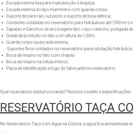
Escada interna fixa para manutenção e limpeza;
Escada externa do tipo marinheiro com guarda corpo;
Suporte de para raio, luz piloto e suporte de boia elétrica;
Conexões soldadas no reservatório para hidráulicas até 150mm con
Sapatas e Ganchos de ancoragens tipo J aço carbono, polegada de 
Grade de proteção no teto com altura de 1,00m;
Guarda corpo na escada externa;
·Suportes fixos soldados no reservatório para tubulação hidráulica;
Boca de respiro no teto com chapéu
Boca de respiro na célula inferior;
Placa de Identificação e logo do fabricante no reservatório.
Qual reservatório está procurando? Nossos modelo e especificações:
RESERVATÓRIO TAÇA C
No Reservatório Taça com Água na Coluna, a água fica armazenada em tod