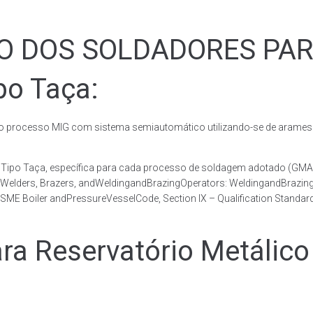
ÃO DOS SOLDADORES PA
po Taça:
rocesso MIG com sistema semiautomático utilizando-se de arames c
co Tipo Taça, específica para cada processo de soldagem adotado 
, Welders, Brazers, andWeldingandBrazingOperators: WeldingandBrazingQ
ME Boiler andPressureVesselCode, Section IX – Qualification Standard
 Reservatório Metálico 