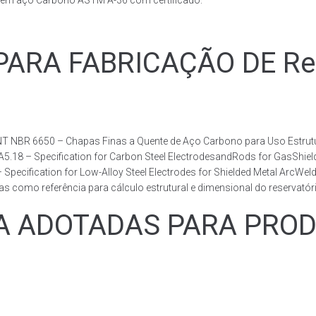
s em aço Carbono ASTM A-36 com certificado.
RA FABRICAÇÃO DE Reser
T NBR 6650 – Chapas Finas a Quente de Aço Carbono para Uso Estrutur
 A5.18 – Specification for Carbon Steel ElectrodesandRods for GasShie
fication for Low-Alloy Steel Electrodes for Shielded Metal ArcWelding
como referência para cálculo estrutural e dimensional do reservatóri
ADOTADAS PARA PRODUZ