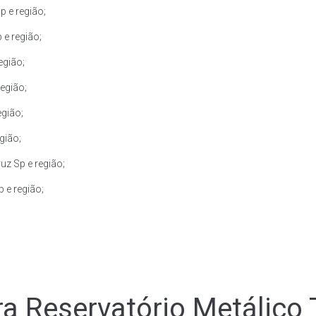
 e região;
e região;
egião;
egião;
egião;
gião;
z Sp e região;
 e região;
a Reservatório Metálico 