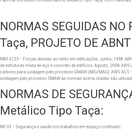
Fabricamos todos os Reservatório Metálico Tipo Taça, com materiai
NORMAS SEGUIDAS NO PA
Taça, PROJETO DE ABNT
NBR 6123 – Forças devidas ao vento em edificações. Junho, 1998. ABN
de estruturas mista de aço e concreto de edifícios. Agosto, 2008. AWS
carbono para soldagem pelo processo GMAW (MIG/MAG). AWS A5.5 – Speci
soldagem pelo processo SMAW as normas acima citadas são utilizadas 
NORMAS DE SEGURANÇA 
Metálico Tipo Taça:
NR 33 – Segurança e saúde nos trabalhos em espaço confinado;