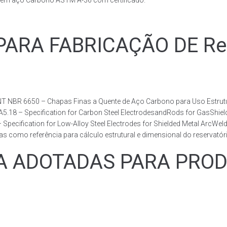
s em aço Carbono ASTM A-36 com certificado.
RA FABRICAÇÃO DE Reser
T NBR 6650 – Chapas Finas a Quente de Aço Carbono para Uso Estrutur
 A5.18 – Specification for Carbon Steel ElectrodesandRods for GasShie
fication for Low-Alloy Steel Electrodes for Shielded Metal ArcWelding
como referência para cálculo estrutural e dimensional do reservatóri
ADOTADAS PARA PRODUZ