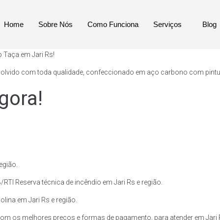
Home
Sobre Nós
Como Funciona
Serviços
Blog
o Taça em Jari Rs!
volvido com toda qualidade, confeccionado em aço carbono com pintura 
gora!
egião.
RTI Reserva técnica de incêndio em Jari Rs e região.
olina em Jari Rs e região.
om os melhores preços e formas de pagamento, para atender em Jari R