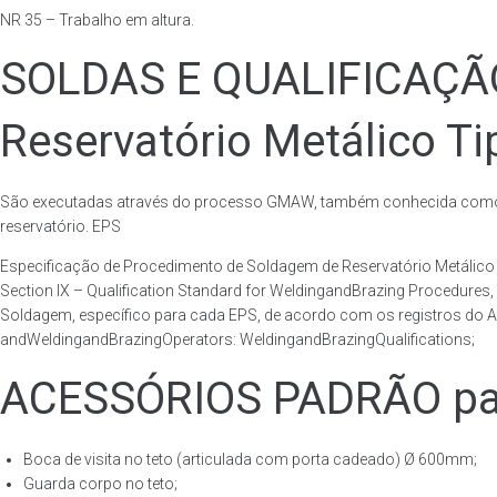
NR 35 – Trabalho em altura.
SOLDAS E QUALIFICAÇ
Reservatório Metálico Ti
São executadas através do processo GMAW, também conhecida como p
reservatório. EPS
Especificação de Procedimento de Soldagem de Reservatório Metáli
Section IX – Qualification Standard for WeldingandBrazing Procedures
Soldagem, específico para cada EPS, de acordo com os registros do AS
andWeldingandBrazingOperators: WeldingandBrazingQualifications;
ACESSÓRIOS PADRÃO para
Boca de visita no teto (articulada com porta cadeado) Ø 600mm;
Guarda corpo no teto;