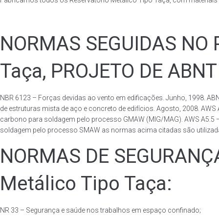
Fabricamos todos os Reservatório Metálico Tipo Taça, com materiai
NORMAS SEGUIDAS NO PA
Taça, PROJETO DE ABNT
NBR 6123 – Forças devidas ao vento em edificações. Junho, 1998. ABN
de estruturas mista de aço e concreto de edifícios. Agosto, 2008. AWS
carbono para soldagem pelo processo GMAW (MIG/MAG). AWS A5.5 – Speci
soldagem pelo processo SMAW as normas acima citadas são utilizadas 
NORMAS DE SEGURANÇA 
Metálico Tipo Taça:
NR 33 – Segurança e saúde nos trabalhos em espaço confinado;