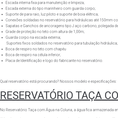
Escada interna fixa para manutenção e limpeza;
Escada externa do tipo marinheiro com guarda corpo;
Suporte de para raio, luz piloto e suporte de boia elétrica;
Conexões soldadas no reservatório para hidráulicas até 150mm con
Sapatas e Ganchos de ancoragens tipo J aço carbono, polegada de 
Grade de proteção no teto com altura de 1,00m;
Guarda corpo na escada externa;
·Suportes fixos soldados no reservatório para tubulação hidráulica;
Boca de respiro no teto com chapéu
Boca de respiro na célula inferior;
Placa de Identificação e logo do fabricante no reservatório.
Qual reservatório está procurando? Nossos modelo e especificações:
RESERVATÓRIO TAÇA C
No Reservatório Taça com Água na Coluna, a água fica armazenada em tod