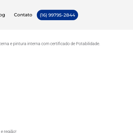
og
Contato
(16) 99795-2844
rna e pintura interna com certificado de Potabilidade.
e região!