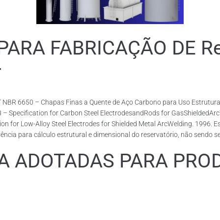
RA FABRICAÇÃO DE Rese
T
 NBR 6650 – Chapas Finas a Quente de Aço Carbono para Uso Estrutural
18 – Specification for Carbon Steel ElectrodesandRods for GasShieldedA
or Low-Alloy Steel Electrodes for Shielded Metal ArcWelding. 1996. Esp
cia para cálculo estrutural e dimensional do reservatório, não sendo s
ADOTADAS PARA PRODUZ