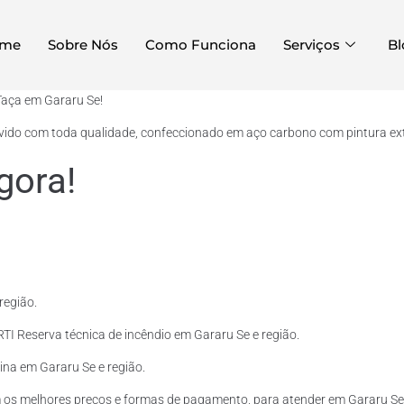
me
Sobre Nós
Como Funciona
Serviços
Bl
Taça em Gararu Se!
lvido com toda qualidade, confeccionado em aço carbono com pintura exte
gora!
região.
TI Reserva técnica de incêndio em Gararu Se e região.
lina em Gararu Se e região.
 os melhores preços e formas de pagamento, para atender em Gararu Se 