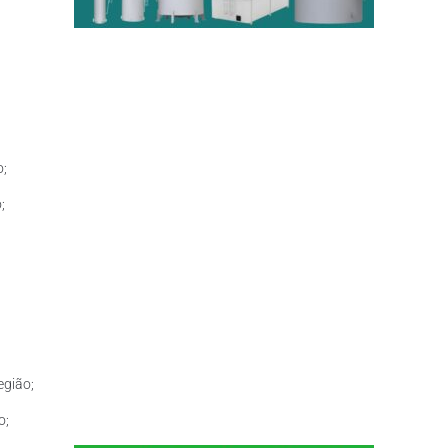
o;
;
egião;
o;