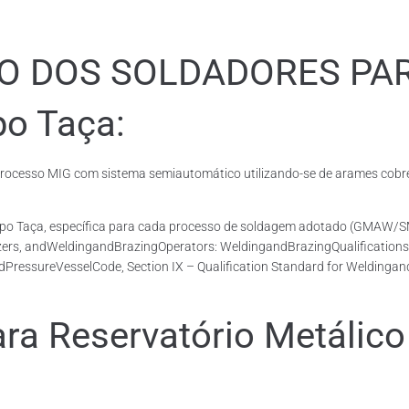
ÃO DOS SOLDADORES PA
po Taça:
cesso MIG com sistema semiautomático utilizando-se de arames cobrea
Tipo Taça, específica para cada processo de soldagem adotado (GMAW/
azers, andWeldingandBrazingOperators: WeldingandBrazingQualifications
dPressureVesselCode, Section IX – Qualification Standard for Weldingan
 Reservatório Metálico 