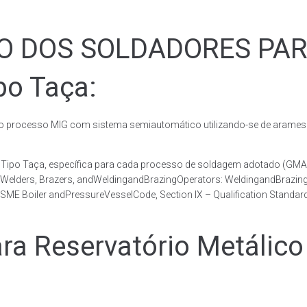
ÃO DOS SOLDADORES PA
po Taça:
rocesso MIG com sistema semiautomático utilizando-se de arames c
co Tipo Taça, específica para cada processo de soldagem adotado 
, Welders, Brazers, andWeldingandBrazingOperators: WeldingandBrazingQ
ME Boiler andPressureVesselCode, Section IX – Qualification Standard
 Reservatório Metálico 