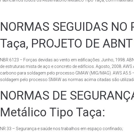
Fabricamos todos os Reservatório Metálico Tipo Taça, com materiai
NORMAS SEGUIDAS NO PA
Taça, PROJETO DE ABNT
NBR 6123 – Forças devidas ao vento em edificações. Junho, 1998. ABN
de estruturas mista de aço e concreto de edifícios. Agosto, 2008. AWS
carbono para soldagem pelo processo GMAW (MIG/MAG). AWS A5.5 – Speci
soldagem pelo processo SMAW as normas acima citadas são utilizadas 
NORMAS DE SEGURANÇA 
Metálico Tipo Taça:
NR 33 – Segurança e saúde nos trabalhos em espaço confinado;