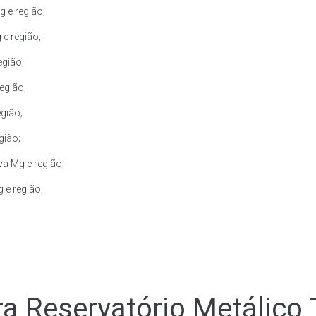
 e região;
e região;
egião;
egião;
gião;
gião;
va Mg e região;
 e região;
a Reservatório Metálico 