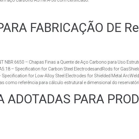
s em aço Carbono ASTM A-36 com certificado.
RA FABRICAÇÃO DE Reser
T NBR 6650 – Chapas Finas a Quente de Aço Carbono para Uso Estrutur
 A5.18 – Specification for Carbon Steel ElectrodesandRods for GasShie
fication for Low-Alloy Steel Electrodes for Shielded Metal ArcWelding
como referência para cálculo estrutural e dimensional do reservatóri
ADOTADAS PARA PRODUZ