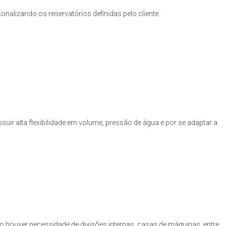
nalizando os reservatórios definidas pelo cliente.
uir alta flexibilidade em volume, pressão de água e por se adaptar a
o houver necessidade de divisões internas, casas de máquinas, entre