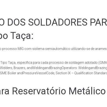
ÃO DOS SOLDADORES PA
po Taça:
rocesso MIG com sistema semiautomático utilizando-se de arames c
co Tipo Taça, específica para cada processo de soldagem adotado 
, Welders, Brazers, andWeldingandBrazingOperators: WeldingandBrazingQ
ME Boiler andPressureVesselCode, Section IX – Qualification Standard
 Reservatório Metálico 