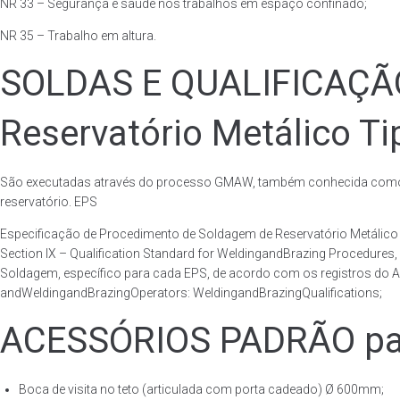
NR 33 – Segurança e saúde nos trabalhos em espaço confinado;
NR 35 – Trabalho em altura.
SOLDAS E QUALIFICAÇ
Reservatório Metálico Ti
São executadas através do processo GMAW, também conhecida como p
reservatório. EPS
Especificação de Procedimento de Soldagem de Reservatório Metáli
Section IX – Qualification Standard for WeldingandBrazing Procedures
Soldagem, específico para cada EPS, de acordo com os registros do AS
andWeldingandBrazingOperators: WeldingandBrazingQualifications;
ACESSÓRIOS PADRÃO para
Boca de visita no teto (articulada com porta cadeado) Ø 600mm;