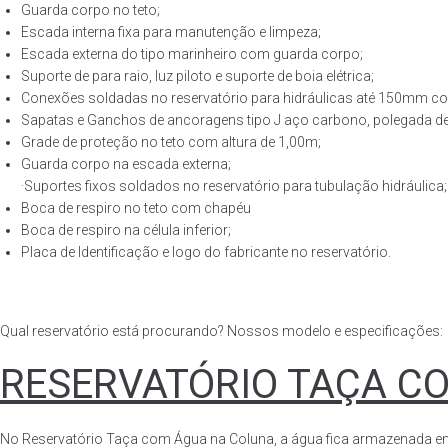
Guarda corpo no teto;
Escada interna fixa para manutenção e limpeza;
Escada externa do tipo marinheiro com guarda corpo;
Suporte de para raio, luz piloto e suporte de boia elétrica;
Conexões soldadas no reservatório para hidráulicas até 150mm con
Sapatas e Ganchos de ancoragens tipo J aço carbono, polegada de 
Grade de proteção no teto com altura de 1,00m;
Guarda corpo na escada externa;
·Suportes fixos soldados no reservatório para tubulação hidráulica;
Boca de respiro no teto com chapéu
Boca de respiro na célula inferior;
Placa de Identificação e logo do fabricante no reservatório.
Qual reservatório está procurando? Nossos modelo e especificações:
RESERVATÓRIO TAÇA C
No Reservatório Taça com Água na Coluna, a água fica armazenada em tod