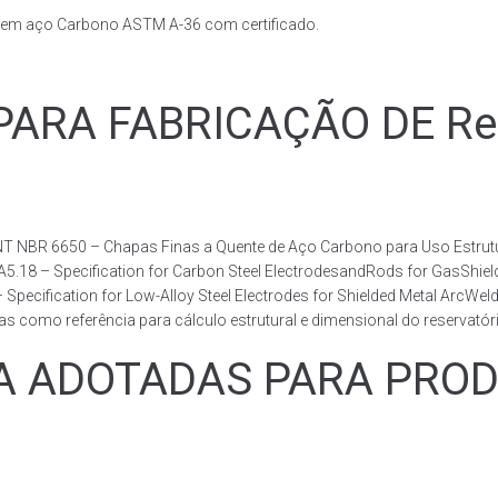
s em aço Carbono ASTM A-36 com certificado.
RA FABRICAÇÃO DE Reser
T NBR 6650 – Chapas Finas a Quente de Aço Carbono para Uso Estrutur
 A5.18 – Specification for Carbon Steel ElectrodesandRods for GasShie
fication for Low-Alloy Steel Electrodes for Shielded Metal ArcWelding
como referência para cálculo estrutural e dimensional do reservatóri
ADOTADAS PARA PRODUZ