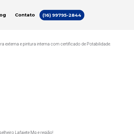
log
Contato
(16) 99795-2844
externa e pintura interna com certificado de Potabilidade.
heiro Lafaiete Mg e região!