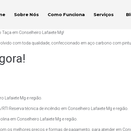
me
Sobre Nós
Como Funciona
Serviços
B
o Taça em Conselheiro Lafaiete Mg!
volvido com toda qualidade, confeccionado em aço carbono com pintura 
gora!
 Lafaiete Mg e região.
RTI Reserva técnica de incêndio em Conselheiro Lafaiete Mg e região.
olina em Conselheiro Lafaiete Mg e região.
om os melhores preços e formas de pagamento, para atender em Consel