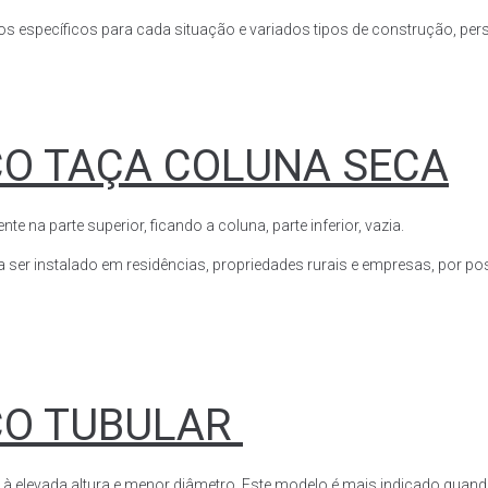
s específicos para cada situação e variados tipos de construção, perso
CO TAÇA COLUNA SECA
a parte superior, ficando a coluna, parte inferior, vazia.
ser instalado em residências, propriedades rurais e empresas, por poss
CO TUBULAR
 à elevada altura e menor diâmetro. Este modelo é mais indicado quand