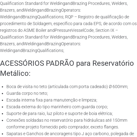
Qualification Standard for WeldingandBrazing Procedures, Welders,
Brazers, andWeldingandBrazingOperators:
WeldingandBrazingQualifications; RQP – Registro de qualificação de
procedimento de Soldagem, específico para cada EPS, de acordo com os
registros do ASME Boiler andPressureVesselCode, Section IX –
Qualification Standard for WeldingandBrazing Procedures, Welders,
Brazers, andWeldingandBrazingOperators:
WeldingandBrazingQualifications;
ACESSÓRIOS PADRÃO para Reservatório
Metálico:
Boca de visita no teto (articulada com porta cadeado) Ø 600mm;
Guarda corpo no teto;
Escada interna fixa para manutenção e limpeza;
Escada externa do tipo marinheiro com guarda corpo;
Suporte de para raio, luz piloto e suporte de boia elétrica;
Conexões soldadas no reservatório para hidráulicas até 150mm
conforme projeto fornecido pelo comprador, exceto flanges.
Sapatas e Ganchos de ancoragens tipo J aço carbono, polegada de