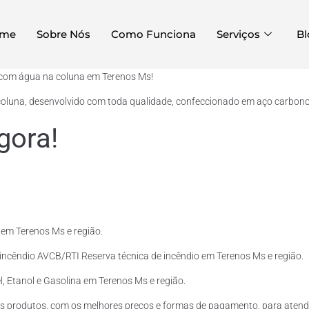
me
Sobre Nós
Como Funciona
Serviços
Bl
a com água na coluna em Terenos Ms!
oluna, desenvolvido com toda qualidade, confeccionado em aço carbono c
gora!
em Terenos Ms e região.
incêndio AVCB/RTI Reserva técnica de incêndio em Terenos Ms e região.
, Etanol e Gasolina em Terenos Ms e região.
s produtos, com os melhores preços e formas de pagamento, para atende