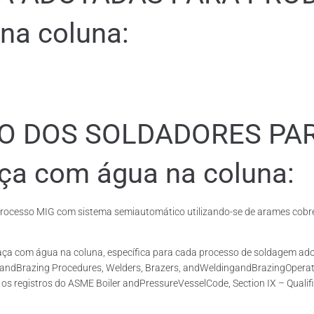
na coluna:
ÃO DOS SOLDADORES PA
aça com água na coluna:
cesso MIG com sistema semiautomático utilizando-se de arames cobrea
 Taça com água na coluna, específica para cada processo de soldagem
gandBrazing Procedures, Welders, Brazers, andWeldingandBrazingOperato
os registros do ASME Boiler andPressureVesselCode, Section IX – Qualif