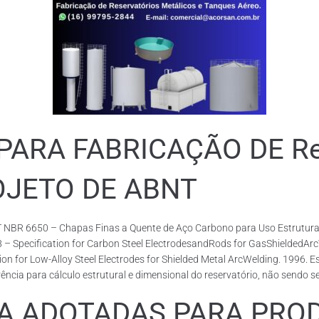
RA FABRICAÇÃO DE Rese
ROJETO DE ABNT
 NBR 6650 – Chapas Finas a Quente de Aço Carbono para Uso Estrutural
18 – Specification for Carbon Steel ElectrodesandRods for GasShieldedA
or Low-Alloy Steel Electrodes for Shielded Metal ArcWelding. 1996. Esp
cia para cálculo estrutural e dimensional do reservatório, não sendo s
ADOTADAS PARA PRODUZ