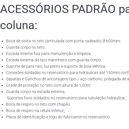
ACESSÓRIOS PADRÃO para
coluna:
Boca de visita no teto (articulada com porta cadeado) Ø 600mm;
Guarda corpo no teto;
Escada interna fixa para manutenção e limpeza;
Escada externa do tipo marinheiro com guarda corpo;
Suporte de para raio, luz piloto e suporte de boia elétrica;
Conexões soldadas no reservatório para hidráulicas até 150mm confo
Sapatas e Ganchos de ancoragens tipo J aço carbono, polegada de ac
Grade de proteção no teto com altura de 1,00m;
Guarda corpo na escada externa;
·Suportes fixos soldados no reservatório para tubulação hidráulica;
Boca de respiro no teto com chapéu
Boca de respiro na célula inferior;
Placa de Identificação e logo do fabricante no reservatório.