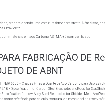
dade, proporcionando uma estrutura firme e resistente. Além disso, no
 ultravioleta.
, com materiais em aço Carbono ASTM A-36 com certificado.
RA FABRICAÇÃO DE Rese
ROJETO DE ABNT
T NBR 6650 – Chapas Finas a Quente de Aço Carbono para Uso Estrutur
 A5.18 – Specification for Carbon Steel ElectrodesandRods for GasShie
fication for Low-Alloy Steel Electrodes for Shielded Metal ArcWelding
como referência para cálculo estrutural e dimensional do reservatóri