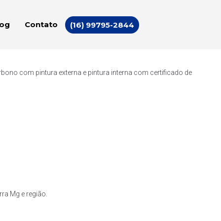
log
Contato
(16) 99795-2844
ono com pintura externa e pintura interna com certificado de
ra Mg e região.