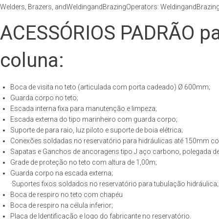
Welders, Brazers, andWeldingandBrazingOperators: WeldingandBrazingQ
ACESSÓRIOS PADRÃO para
coluna:
Boca de visita no teto (articulada com porta cadeado) Ø 600mm;
Guarda corpo no teto;
Escada interna fixa para manutenção e limpeza;
Escada externa do tipo marinheiro com guarda corpo;
Suporte de para raio, luz piloto e suporte de boia elétrica;
Conexões soldadas no reservatório para hidráulicas até 150mm con
Sapatas e Ganchos de ancoragens tipo J aço carbono, polegada de 
Grade de proteção no teto com altura de 1,00m;
Guarda corpo na escada externa;
·Suportes fixos soldados no reservatório para tubulação hidráulica;
Boca de respiro no teto com chapéu
Boca de respiro na célula inferior;
Placa de Identificação e logo do fabricante no reservatório.