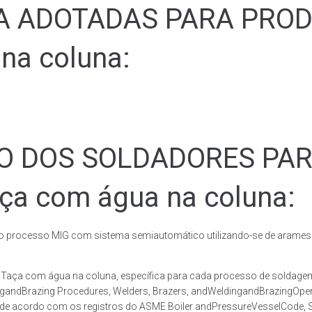
ADOTADAS PARA PRODUZ
na coluna:
ÃO DOS SOLDADORES PA
aça com água na coluna:
rocesso MIG com sistema semiautomático utilizando-se de arames c
co Taça com água na coluna, específica para cada processo de sol
ingandBrazing Procedures, Welders, Brazers, andWeldingandBrazingOper
 de acordo com os registros do ASME Boiler andPressureVesselCode, Se