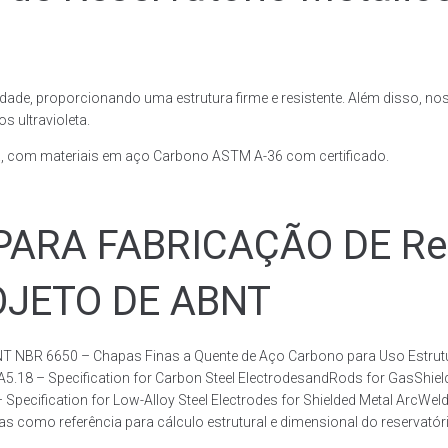
dade, proporcionando uma estrutura firme e resistente. Além disso, no
 ultravioleta.
, com materiais em aço Carbono ASTM A-36 com certificado.
RA FABRICAÇÃO DE Rese
ROJETO DE ABNT
T NBR 6650 – Chapas Finas a Quente de Aço Carbono para Uso Estrutur
 A5.18 – Specification for Carbon Steel ElectrodesandRods for GasShie
fication for Low-Alloy Steel Electrodes for Shielded Metal ArcWelding
como referência para cálculo estrutural e dimensional do reservatóri