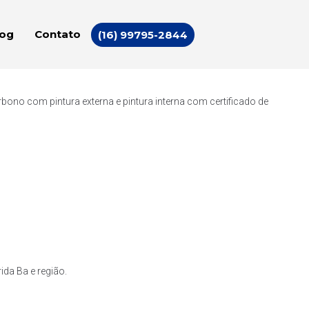
log
Contato
(16) 99795-2844
ono com pintura externa e pintura interna com certificado de
da Ba e região.