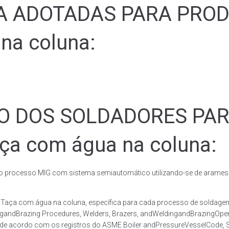
ADOTADAS PARA PRODUZ
na coluna:
ÃO DOS SOLDADORES PA
aça com água na coluna:
rocesso MIG com sistema semiautomático utilizando-se de arames c
co Taça com água na coluna, específica para cada processo de sol
ingandBrazing Procedures, Welders, Brazers, andWeldingandBrazingOper
 de acordo com os registros do ASME Boiler andPressureVesselCode, Se