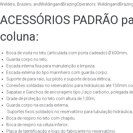
Welders, Brazers, andWeldingandBrazingOperators: WeldingandBrazingQ
ACESSÓRIOS PADRÃO para
coluna:
Boca de visita no teto (articulada com porta cadeado) Ø 600mm;
Guarda corpo no teto;
Escada interna fixa para manutenção e limpeza;
Escada externa do tipo marinheiro com guarda corpo;
Suporte de para raio, luz piloto e suporte de boia elétrica;
Conexões soldadas no reservatório para hidráulicas até 150mm con
Sapatas e Ganchos de ancoragens tipo J aço carbono, polegada de 
Grade de proteção no teto com altura de 1,00m;
Guarda corpo na escada externa;
·Suportes fixos soldados no reservatório para tubulação hidráulica;
Boca de respiro no teto com chapéu
Boca de respiro na célula inferior;
Placa de Identificação e logo do fabricante no reservatório.