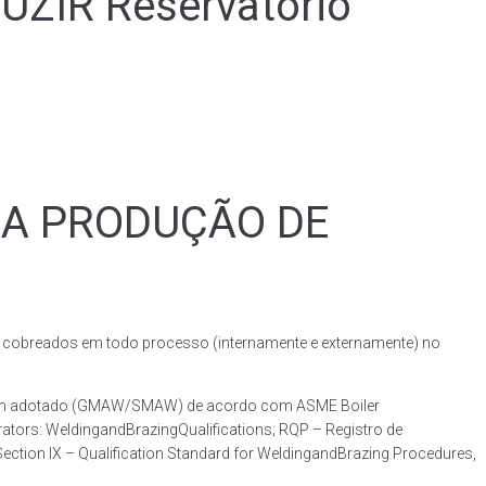
IR Reservatório
RA PRODUÇÃO DE
obreados em todo processo (internamente e externamente) no
dagem adotado (GMAW/SMAW) de acordo com ASME Boiler
ators: WeldingandBrazingQualifications; RQP – Registro de
ction IX – Qualification Standard for WeldingandBrazing Procedures,