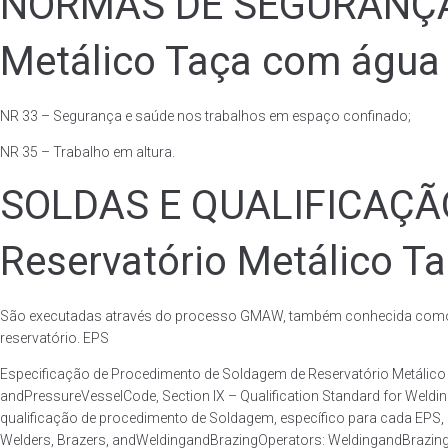
NORMAS DE SEGURANÇA 
Metálico Taça com água 
NR 33 – Segurança e saúde nos trabalhos em espaço confinado;
NR 35 – Trabalho em altura.
SOLDAS E QUALIFICAÇ
Reservatório Metálico T
São executadas através do processo GMAW, também conhecida como p
reservatório. EPS
Especificação de Procedimento de Soldagem de Reservatório Metáli
andPressureVesselCode, Section IX – Qualification Standard for Weld
qualificação de procedimento de Soldagem, específico para cada EPS,
Welders, Brazers, andWeldingandBrazingOperators: WeldingandBrazingQ