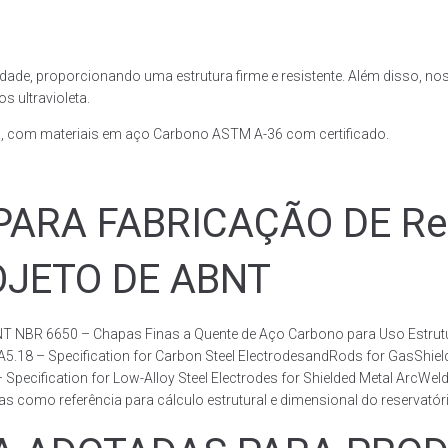
dade, proporcionando uma estrutura firme e resistente. Além disso, no
 ultravioleta.
, com materiais em aço Carbono ASTM A-36 com certificado.
RA FABRICAÇÃO DE Rese
ROJETO DE ABNT
T NBR 6650 – Chapas Finas a Quente de Aço Carbono para Uso Estrutur
 A5.18 – Specification for Carbon Steel ElectrodesandRods for GasShie
fication for Low-Alloy Steel Electrodes for Shielded Metal ArcWelding
como referência para cálculo estrutural e dimensional do reservatóri