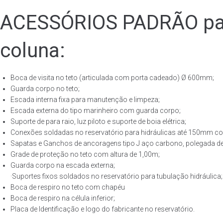
ACESSÓRIOS PADRÃO para
coluna:
Boca de visita no teto (articulada com porta cadeado) Ø 600mm;
Guarda corpo no teto;
Escada interna fixa para manutenção e limpeza;
Escada externa do tipo marinheiro com guarda corpo;
Suporte de para raio, luz piloto e suporte de boia elétrica;
Conexões soldadas no reservatório para hidráulicas até 150mm con
Sapatas e Ganchos de ancoragens tipo J aço carbono, polegada de 
Grade de proteção no teto com altura de 1,00m;
Guarda corpo na escada externa;
·Suportes fixos soldados no reservatório para tubulação hidráulica;
Boca de respiro no teto com chapéu
Boca de respiro na célula inferior;
Placa de Identificação e logo do fabricante no reservatório.