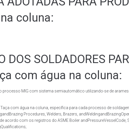
ADOTADAS PARA PRODUZ
na coluna:
ÃO DOS SOLDADORES PA
aça com água na coluna:
rocesso MIG com sistema semiautomático utilizando-se de arames c
co Taça com água na coluna, específica para cada processo de sol
ingandBrazing Procedures, Welders, Brazers, andWeldingandBrazingOper
 de acordo com os registros do ASME Boiler andPressureVesselCode, Se
ualifications;