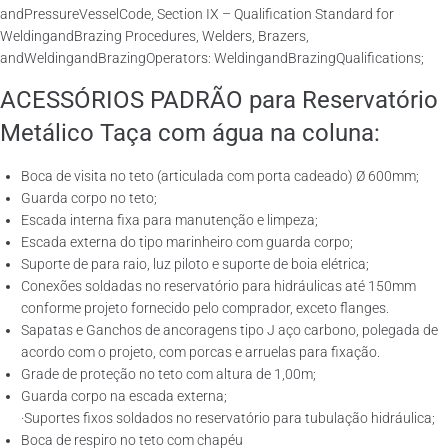
andPressureVesselCode, Section IX – Qualification Standard for
WeldingandBrazing Procedures, Welders, Brazers,
andWeldingandBrazingOperators: WeldingandBrazingQualifications;
ACESSÓRIOS PADRÃO para Reservatório
Metálico Taça com água na coluna:
Boca de visita no teto (articulada com porta cadeado) Ø 600mm;
Guarda corpo no teto;
Escada interna fixa para manutenção e limpeza;
Escada externa do tipo marinheiro com guarda corpo;
Suporte de para raio, luz piloto e suporte de boia elétrica;
Conexões soldadas no reservatório para hidráulicas até 150mm
conforme projeto fornecido pelo comprador, exceto flanges.
Sapatas e Ganchos de ancoragens tipo J aço carbono, polegada de
acordo com o projeto, com porcas e arruelas para fixação.
Grade de proteção no teto com altura de 1,00m;
Guarda corpo na escada externa;
·Suportes fixos soldados no reservatório para tubulação hidráulica;
Boca de respiro no teto com chapéu