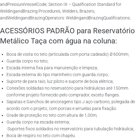
andPressureVesselCode, Section IX – Qualification Standard for
WeldingandBrazing Procedures, Welders, Brazers,
andWeldingandBrazingOperators: WeldingandBrazingQualifications;
ACESSÓRIOS PADRÃO para Reservatório
Metálico Taça com água na coluna:
Boca de visita no teto (articulada com porta cadeado) Ø 600mm;
Guarda corpo no teto;
Escada interna fixa para manutenção e limpeza;
Escada externa do tipo marinheiro com guarda corpo;
Suporte de para raio, luz piloto e suporte de boia elétrica;
Conexões soldadas no reservatório para hidráulicas até 150mm
conforme projeto fornecido pelo comprador, exceto flanges.
Sapatas e Ganchos de ancoragens tipo J aço carbono, polegada de
acordo com o projeto, com porcas e arruelas para fixação.
Grade de proteção no teto com altura de 1,00m;
Guarda corpo na escada externa;
·Suportes fixos soldados no reservatório para tubulação hidráulica;
Boca de respiro no teto com chapéu