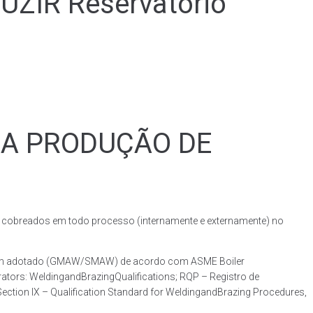
IR Reservatório
RA PRODUÇÃO DE
obreados em todo processo (internamente e externamente) no
dagem adotado (GMAW/SMAW) de acordo com ASME Boiler
ators: WeldingandBrazingQualifications; RQP – Registro de
ction IX – Qualification Standard for WeldingandBrazing Procedures,