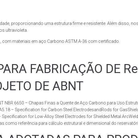
dade, proporcionando uma estrutura firme e resistente. Além disso, no
 ultravioleta.
, com materiais em aço Carbono ASTM A-36 com certificado.
RA FABRICAÇÃO DE Rese
ROJETO DE ABNT
T NBR 6650 – Chapas Finas a Quente de Aço Carbono para Uso Estrutur
 A5.18 – Specification for Carbon Steel ElectrodesandRods for GasShie
fication for Low-Alloy Steel Electrodes for Shielded Metal ArcWelding
como referência para cálculo estrutural e dimensional do reservatóri