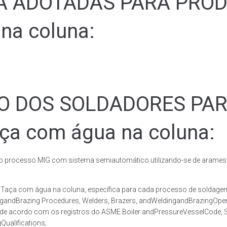
ADOTADAS PARA PRODUZ
na coluna:
ÃO DOS SOLDADORES PA
aça com água na coluna:
rocesso MIG com sistema semiautomático utilizando-se de arames c
co Taça com água na coluna, específica para cada processo de sol
ingandBrazing Procedures, Welders, Brazers, andWeldingandBrazingOper
 de acordo com os registros do ASME Boiler andPressureVesselCode, Se
ualifications;