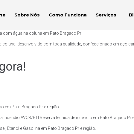
me
Sobre Nós
Como Funciona
Serviços
B
aça com água na coluna em Pato Bragado Pr!
a coluna, desenvolvido com toda qualidade, confeccionado em aço carb
gora!
o em Pato Bragado Pr e região.
a incêndio AVCB/RTI Reserva técnica de incêndio em Pato Bragado Pr e
el, Etanol e Gasolina em Pato Bragado Pr e região.