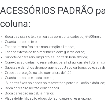
ACESSÓRIOS PADRÃO para
coluna:
Boca de visita no teto (articulada com porta cadeado) Ø 600mm;
Guarda corpo no teto;
Escada interna fixa para manutenção e limpeza;
Escada externa do tipo marinheiro com guarda corpo;
Suporte de para raio, luz piloto e suporte de boia elétrica;
Conexões soldadas no reservatório para hidráulicas até 150mm con
Sapatas e Ganchos de ancoragens tipo J aço carbono, polegada de 
Grade de proteção no teto com altura de 1,00m;
Guarda corpo na escada externa;
·Suportes fixos soldados no reservatório para tubulação hidráulica;
Boca de respiro no teto com chapéu
Boca de respiro na célula inferior;
Placa de Identificação e logo do fabricante no reservatório.