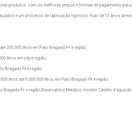
res produtos, com os melhores preços e formas de pagamento, para a
zados e um processo de fabricação rigoroso, fruto de 15 anos de exce
té 250.000 litros em Pato Bragado Pr e região;
0 litros em city e região;
to Bragado Pr e região;
0 litros até 5.000.000 litros em Pato Bragado Pr e região;
to Bragado Pr e região;Reservatório Metálico modelo Castelo d’água de 3