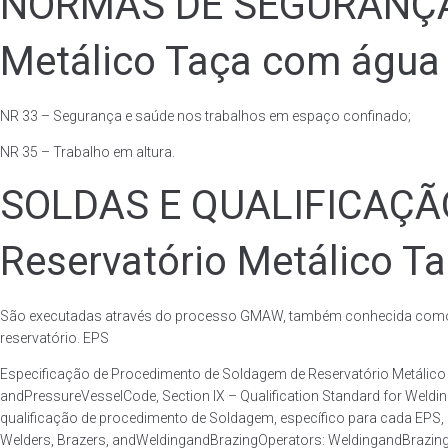
NORMAS DE SEGURANÇA 
Metálico Taça com água 
NR 33 – Segurança e saúde nos trabalhos em espaço confinado;
NR 35 – Trabalho em altura.
SOLDAS E QUALIFICAÇ
Reservatório Metálico T
São executadas através do processo GMAW, também conhecida como p
reservatório. EPS
Especificação de Procedimento de Soldagem de Reservatório Metáli
andPressureVesselCode, Section IX – Qualification Standard for Weld
qualificação de procedimento de Soldagem, específico para cada EPS,
Welders, Brazers, andWeldingandBrazingOperators: WeldingandBrazingQ