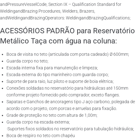
andPressureVesselCode, Section IX – Qualification Standard for
WeldingandBrazing Procedures, Welders, Brazers,
andWeldingandBrazingOperators: WeldingandBrazingQualifications;
ACESSÓRIOS PADRÃO para Reservatório
Metálico Taça com água na coluna:
Boca de visita no teto (articulada com porta cadeado) Ø 600mm;
Guarda corpo no teto;
Escada interna fixa para manutenção e limpeza;
Escada externa do tipo marinheiro com guarda corpo;
Suporte de para raio, luz piloto e suporte de boia elétrica;
Conexões soldadas no reservatório para hidráulicas até 150mm
conforme projeto fornecido pelo comprador, exceto flanges.
Sapatas e Ganchos de ancoragens tipo J aço carbono, polegada de
acordo com o projeto, com porcas e arruelas para fixação.
Grade de proteção no teto com altura de 1,00m;
Guarda corpo na escada externa;
·Suportes fixos soldados no reservatório para tubulação hidráulica;
Boca de respiro no teto com chapéu