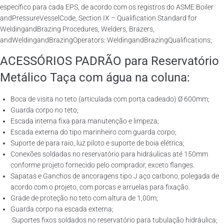
específico para cada EPS, de acordo com os registros do ASME Boiler
andPressureVesselCode, Section IX – Qualification Standard for
WeldingandBrazing Procedures, Welders, Brazers,
andWeldingandBrazingOperators: WeldingandBrazingQualifications;
ACESSÓRIOS PADRÃO para Reservatório
Metálico Taça com água na coluna:
Boca de visita no teto (articulada com porta cadeado) Ø 600mm;
Guarda corpo no teto;
Escada interna fixa para manutenção e limpeza;
Escada externa do tipo marinheiro com guarda corpo;
Suporte de para raio, luz piloto e suporte de boia elétrica;
Conexões soldadas no reservatório para hidráulicas até 150mm
conforme projeto fornecido pelo comprador, exceto flanges.
Sapatas e Ganchos de ancoragens tipo J aço carbono, polegada de
acordo com o projeto, com porcas e arruelas para fixação.
Grade de proteção no teto com altura de 1,00m;
Guarda corpo na escada externa;
·Suportes fixos soldados no reservatório para tubulação hidráulica;