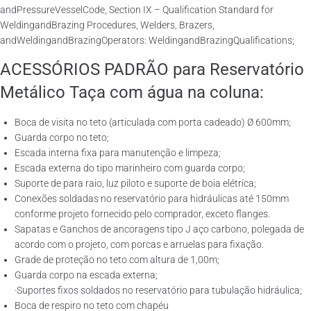
andPressureVesselCode, Section IX – Qualification Standard for
WeldingandBrazing Procedures, Welders, Brazers,
andWeldingandBrazingOperators: WeldingandBrazingQualifications;
ACESSÓRIOS PADRÃO para Reservatório
Metálico Taça com água na coluna:
Boca de visita no teto (articulada com porta cadeado) Ø 600mm;
Guarda corpo no teto;
Escada interna fixa para manutenção e limpeza;
Escada externa do tipo marinheiro com guarda corpo;
Suporte de para raio, luz piloto e suporte de boia elétrica;
Conexões soldadas no reservatório para hidráulicas até 150mm
conforme projeto fornecido pelo comprador, exceto flanges.
Sapatas e Ganchos de ancoragens tipo J aço carbono, polegada de
acordo com o projeto, com porcas e arruelas para fixação.
Grade de proteção no teto com altura de 1,00m;
Guarda corpo na escada externa;
·Suportes fixos soldados no reservatório para tubulação hidráulica;
Boca de respiro no teto com chapéu