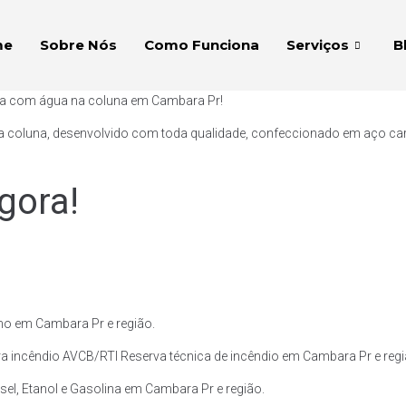
me
Sobre Nós
Como Funciona
Serviços
B
aça com água na coluna em Cambara Pr!
a coluna, desenvolvido com toda qualidade, confeccionado em aço carb
gora!
mo em Cambara Pr e região.
a incêndio AVCB/RTI Reserva técnica de incêndio em Cambara Pr e regi
el, Etanol e Gasolina em Cambara Pr e região.