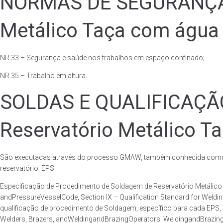
NORMAS DE SEGURANÇA 
Metálico Taça com água 
NR 33 – Segurança e saúde nos trabalhos em espaço confinado;
NR 35 – Trabalho em altura.
SOLDAS E QUALIFICAÇ
Reservatório Metálico T
São executadas através do processo GMAW, também conhecida como p
reservatório. EPS
Especificação de Procedimento de Soldagem de Reservatório Metáli
andPressureVesselCode, Section IX – Qualification Standard for Weld
qualificação de procedimento de Soldagem, específico para cada EPS,
Welders, Brazers, andWeldingandBrazingOperators: WeldingandBrazingQ