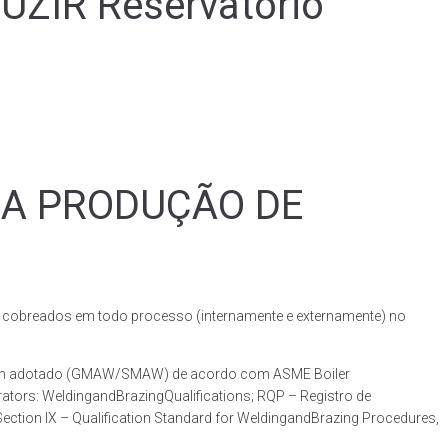
IR Reservatório
RA PRODUÇÃO DE
obreados em todo processo (internamente e externamente) no
dagem adotado (GMAW/SMAW) de acordo com ASME Boiler
ators: WeldingandBrazingQualifications; RQP – Registro de
ction IX – Qualification Standard for WeldingandBrazing Procedures,