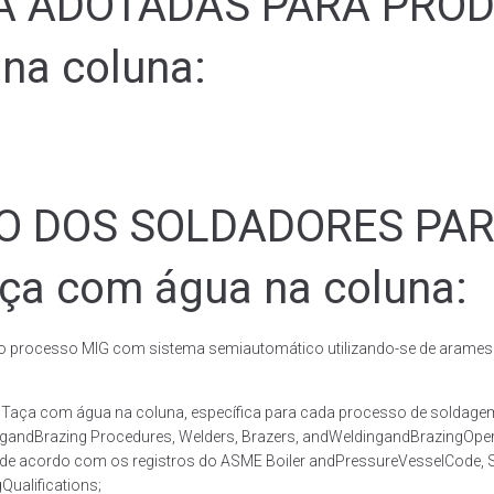
ADOTADAS PARA PRODUZ
na coluna:
ÃO DOS SOLDADORES PA
aça com água na coluna:
rocesso MIG com sistema semiautomático utilizando-se de arames c
co Taça com água na coluna, específica para cada processo de sol
ingandBrazing Procedures, Welders, Brazers, andWeldingandBrazingOper
 de acordo com os registros do ASME Boiler andPressureVesselCode, Se
ualifications;