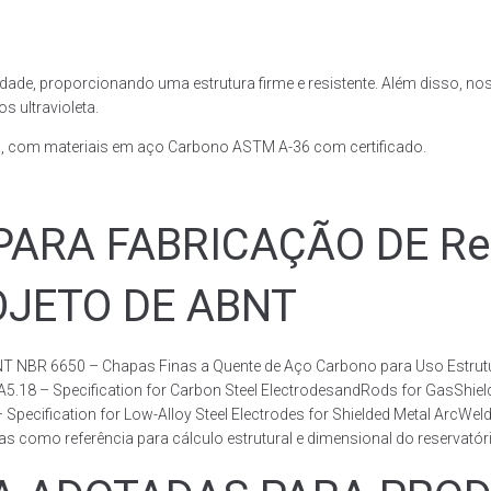
dade, proporcionando uma estrutura firme e resistente. Além disso, no
 ultravioleta.
, com materiais em aço Carbono ASTM A-36 com certificado.
RA FABRICAÇÃO DE Rese
ROJETO DE ABNT
T NBR 6650 – Chapas Finas a Quente de Aço Carbono para Uso Estrutur
 A5.18 – Specification for Carbon Steel ElectrodesandRods for GasShie
fication for Low-Alloy Steel Electrodes for Shielded Metal ArcWelding
como referência para cálculo estrutural e dimensional do reservatóri