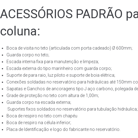
ACESSÓRIOS PADRÃO para
coluna:
Boca de visita no teto (articulada com porta cadeado) Ø 600mm;
Guarda corpo no teto;
Escada interna fixa para manutenção e limpeza;
Escada externa do tipo marinheiro com guarda corpo;
Suporte de para raio, luz piloto e suporte de boia elétrica;
Conexões soldadas no reservatório para hidráulicas até 150mm con
Sapatas e Ganchos de ancoragens tipo J aço carbono, polegada de 
Grade de proteção no teto com altura de 1,00m;
Guarda corpo na escada externa;
·Suportes fixos soldados no reservatório para tubulação hidráulica;
Boca de respiro no teto com chapéu
Boca de respiro na célula inferior;
Placa de Identificação e logo do fabricante no reservatório.