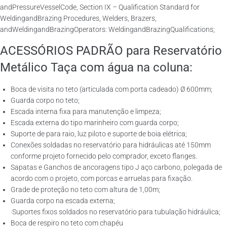
andPressureVesselCode, Section IX – Qualification Standard for
WeldingandBrazing Procedures, Welders, Brazers,
andWeldingandBrazingOperators: WeldingandBrazingQualifications;
ACESSÓRIOS PADRÃO para Reservatório
Metálico Taça com água na coluna:
Boca de visita no teto (articulada com porta cadeado) Ø 600mm;
Guarda corpo no teto;
Escada interna fixa para manutenção e limpeza;
Escada externa do tipo marinheiro com guarda corpo;
Suporte de para raio, luz piloto e suporte de boia elétrica;
Conexões soldadas no reservatório para hidráulicas até 150mm
conforme projeto fornecido pelo comprador, exceto flanges.
Sapatas e Ganchos de ancoragens tipo J aço carbono, polegada de
acordo com o projeto, com porcas e arruelas para fixação.
Grade de proteção no teto com altura de 1,00m;
Guarda corpo na escada externa;
·Suportes fixos soldados no reservatório para tubulação hidráulica;
Boca de respiro no teto com chapéu