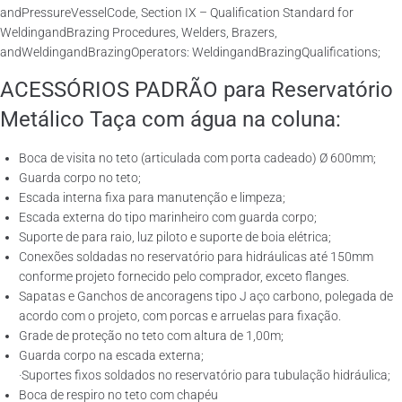
andPressureVesselCode, Section IX – Qualification Standard for
WeldingandBrazing Procedures, Welders, Brazers,
andWeldingandBrazingOperators: WeldingandBrazingQualifications;
ACESSÓRIOS PADRÃO para Reservatório
Metálico Taça com água na coluna:
Boca de visita no teto (articulada com porta cadeado) Ø 600mm;
Guarda corpo no teto;
Escada interna fixa para manutenção e limpeza;
Escada externa do tipo marinheiro com guarda corpo;
Suporte de para raio, luz piloto e suporte de boia elétrica;
Conexões soldadas no reservatório para hidráulicas até 150mm
conforme projeto fornecido pelo comprador, exceto flanges.
Sapatas e Ganchos de ancoragens tipo J aço carbono, polegada de
acordo com o projeto, com porcas e arruelas para fixação.
Grade de proteção no teto com altura de 1,00m;
Guarda corpo na escada externa;
·Suportes fixos soldados no reservatório para tubulação hidráulica;
Boca de respiro no teto com chapéu