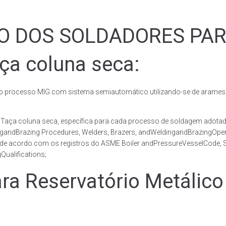
ÃO DOS SOLDADORES PA
ça coluna seca:
rocesso MIG com sistema semiautomático utilizando-se de arames c
co Taça coluna seca, específica para cada processo de soldagem ad
ingandBrazing Procedures, Welders, Brazers, andWeldingandBrazingOper
 de acordo com os registros do ASME Boiler andPressureVesselCode, Se
ualifications;
 Reservatório Metálico 