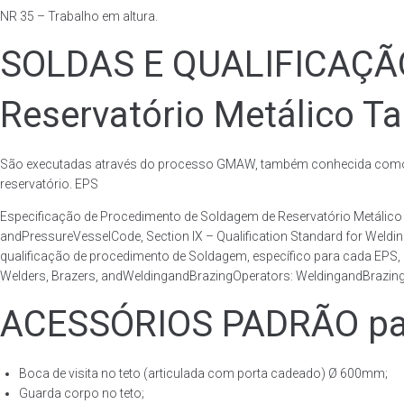
NR 35 – Trabalho em altura.
SOLDAS E QUALIFICAÇ
Reservatório Metálico Ta
São executadas através do processo GMAW, também conhecida como p
reservatório. EPS
Especificação de Procedimento de Soldagem de Reservatório Metáli
andPressureVesselCode, Section IX – Qualification Standard for Weld
qualificação de procedimento de Soldagem, específico para cada EPS,
Welders, Brazers, andWeldingandBrazingOperators: WeldingandBrazingQ
ACESSÓRIOS PADRÃO para
Boca de visita no teto (articulada com porta cadeado) Ø 600mm;
Guarda corpo no teto;