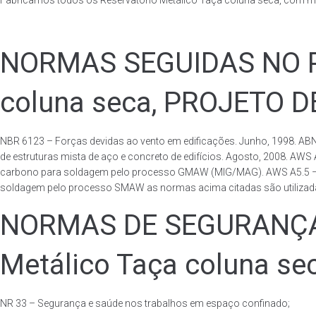
Fabricamos todos os Reservatório Metálico Taça coluna seca, com m
NORMAS SEGUIDAS NO PA
coluna seca, PROJETO 
NBR 6123 – Forças devidas ao vento em edificações. Junho, 1998. ABN
de estruturas mista de aço e concreto de edifícios. Agosto, 2008. AWS
carbono para soldagem pelo processo GMAW (MIG/MAG). AWS A5.5 – Speci
soldagem pelo processo SMAW as normas acima citadas são utilizadas 
NORMAS DE SEGURANÇA 
Metálico Taça coluna se
NR 33 – Segurança e saúde nos trabalhos em espaço confinado;