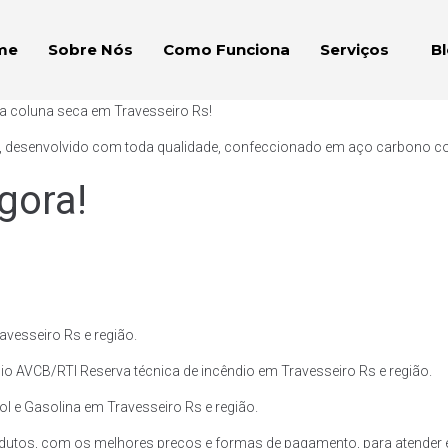
me
Sobre Nós
Como Funciona
Serviços
B
ça coluna seca em Travesseiro Rs!
, desenvolvido com toda qualidade, confeccionado em aço carbono com p
gora!
vesseiro Rs e região.
io AVCB/RTI Reserva técnica de incêndio em Travesseiro Rs e região.
ol e Gasolina em Travesseiro Rs e região.
dutos, com os melhores preços e formas de pagamento, para atender e