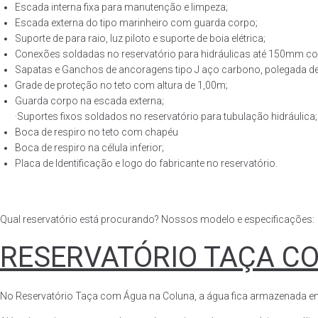
Escada interna fixa para manutenção e limpeza;
Escada externa do tipo marinheiro com guarda corpo;
Suporte de para raio, luz piloto e suporte de boia elétrica;
Conexões soldadas no reservatório para hidráulicas até 150mm con
Sapatas e Ganchos de ancoragens tipo J aço carbono, polegada de 
Grade de proteção no teto com altura de 1,00m;
Guarda corpo na escada externa;
·Suportes fixos soldados no reservatório para tubulação hidráulica;
Boca de respiro no teto com chapéu
Boca de respiro na célula inferior;
Placa de Identificação e logo do fabricante no reservatório.
Qual reservatório está procurando? Nossos modelo e especificações:
RESERVATÓRIO TAÇA C
No Reservatório Taça com Água na Coluna, a água fica armazenada em tod