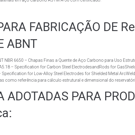
ateriais em aço Carbono ASTM A-36 com certificado.
RA FABRICAÇÃO DE Rese
DE ABNT
T NBR 6650 – Chapas Finas a Quente de Aço Carbono para Uso Estrutur
 A5.18 – Specification for Carbon Steel ElectrodesandRods for GasShie
fication for Low-Alloy Steel Electrodes for Shielded Metal ArcWelding
como referência para cálculo estrutural e dimensional do reservatóri
ADOTADAS PARA PRODUZ
ca: