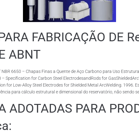
RA FABRICAÇÃO DE Rese
DE ABNT
 NBR 6650 – Chapas Finas a Quente de Aço Carbono para Uso Estrutural
18 – Specification for Carbon Steel ElectrodesandRods for GasShieldedA
or Low-Alloy Steel Electrodes for Shielded Metal ArcWelding. 1996. Esp
cia para cálculo estrutural e dimensional do reservatório, não sendo s
ADOTADAS PARA PRODUZ
ca: